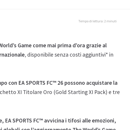
Tempo di lettura: 2 minuti
e World’s Game come mai prima d’ora grazie al
rnazionale
, disponibile senza costi aggiuntivi* in
campo con EA SPORTS FC™ 26 possono acquistare la
chetto XI Titolare Oro (Gold Starting XI Pack) e tre
.
le, EA SPORTS FC™ avvicina i tifosi alle emozioni,
oni globali con l’aggiornamento The World’s Game,