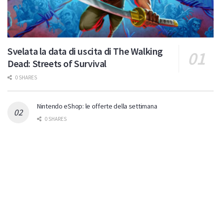
Svelata la data di uscita di The Walking
Dead: Streets of Survival
0 SHARES
Nintendo eShop: le offerte della settimana
0 SHARES
Switch 2: Xeboblade Chronicles 2: la recensione
0 SHARES
STEAM: DOOM The Dark Ages – Revelations: la recensione
0 SHARES
Gamescom: tantissimi titoli giocabili in versione Nintendo
Switch 2!