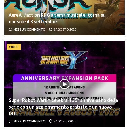
AereA, l’action RPG a tema musicale, torna su
console il 3 settembre
NESSUN COMMENTO
6 AGOSTO 2026
VIDEO
Super Robot Wars Y celebra il 35° anniversario della
serie con un aggiornamento gratuito e un nuovo
DLC
NESSUN COMMENTO
5 AGOSTO 2026