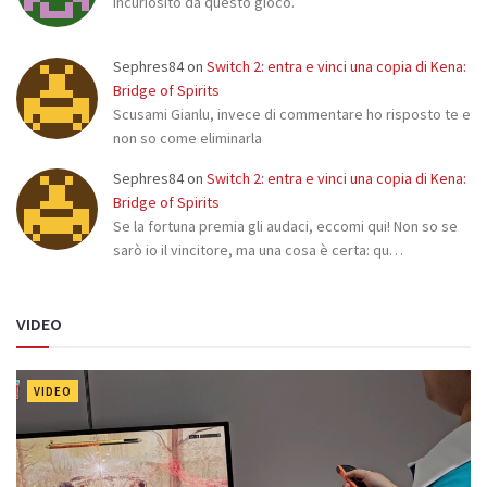
Incuriosito da questo gioco.
Sephres84
on
Switch 2: entra e vinci una copia di Kena:
Bridge of Spirits
Scusami Gianlu, invece di commentare ho risposto te e
non so come eliminarla
Sephres84
on
Switch 2: entra e vinci una copia di Kena:
Bridge of Spirits
Se la fortuna premia gli audaci, eccomi qui! Non so se
sarò io il vincitore, ma una cosa è certa: qu…
VIDEO
VIDEO