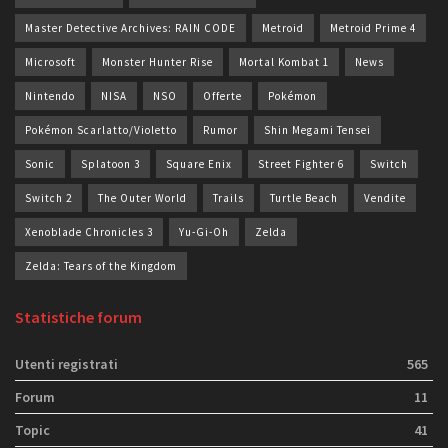
Master Detective Archives: RAIN CODE
Metroid
Metroid Prime 4
Microsoft
Monster Hunter Rise
Mortal Kombat 1
News
Nintendo
NISA
NSO
Offerte
Pokémon
Pokémon Scarlatto/Violetto
Rumor
Shin Megami Tensei
Sonic
Splatoon 3
Square Enix
Street Fighter 6
Switch
Switch 2
The Outer World
Trails
Turtle Beach
Vendite
Xenoblade Chronicles 3
Yu-Gi-Oh
Zelda
Zelda: Tears of the Kingdom
Statistiche forum
Utenti registrati
565
Forum
11
Topic
41