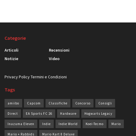
Categorie
Articoli
Recensioni
Notizie
Video
Privacy Policy
Termini e Condizioni
Tags
amiibo
Capcom
Classifiche
Concorso
Consigli
Direct
EA Sports FC 26
Hardware
Hogwarts Legacy
Inazuma Eleven
Indie
Indie World
Koei-Tecmo
Mario
Mario + Rabbids
Mario Kart 8 Deluxe