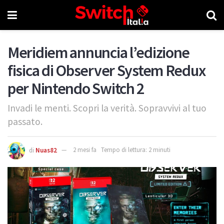
Meridiem annuncia l’edizione
fisica di Observer System Redux
per Nintendo Switch 2
Invadi le menti. Scopri la verità. Sopravvivi al tuo
passato.
di
Nuas82
2 mesi fa
Tempo di lettura: 2 minuti