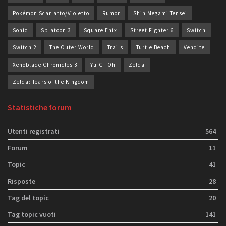
Pokémon Scarlatto/Violetto
Rumor
Shin Megami Tensei
Sonic
Splatoon 3
Square Enix
Street Fighter 6
Switch
Switch 2
The Outer World
Trails
Turtle Beach
Vendite
Xenoblade Chronicles 3
Yu-Gi-Oh
Zelda
Zelda: Tears of the Kingdom
Statistiche forum
Utenti registrati
564
Forum
11
Topic
41
Risposte
28
Tag del topic
20
Tag topic vuoti
141