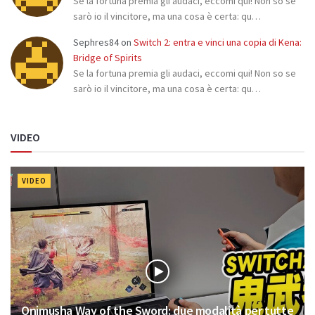
Se la fortuna premia gli audaci, eccomi qui! Non so se
sarò io il vincitore, ma una cosa è certa: qu…
Sephres84
on
Switch 2: entra e vinci una copia di Kena:
Bridge of Spirits
Se la fortuna premia gli audaci, eccomi qui! Non so se
sarò io il vincitore, ma una cosa è certa: qu…
VIDEO
VIDEO
Onimusha Way of the Sword: due modalità per tutte