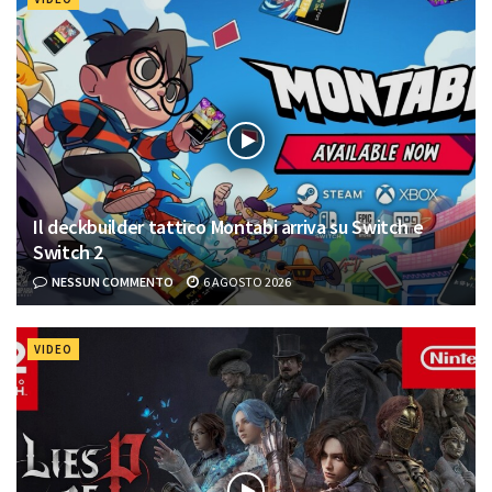
Il deckbuilder tattico Montabi arriva su Switch e
Switch 2
NESSUN COMMENTO
6 AGOSTO 2026
VIDEO