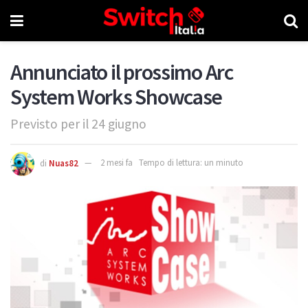
Annunciato il prossimo Arc
System Works Showcase
Previsto per il 24 giugno
di
Nuas82
2 mesi fa
Tempo di lettura: un minuto