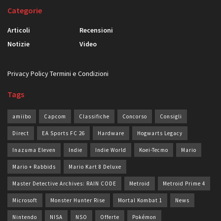
Categorie
Articoli
Recensioni
Notizie
Video
Privacy Policy
Termini e Condizioni
Tags
amiibo
Capcom
Classifiche
Concorso
Consigli
Direct
EA Sports FC 26
Hardware
Hogwarts Legacy
Inazuma Eleven
Indie
Indie World
Koei-Tecmo
Mario
Mario + Rabbids
Mario Kart 8 Deluxe
Master Detective Archives: RAIN CODE
Metroid
Metroid Prime 4
Microsoft
Monster Hunter Rise
Mortal Kombat 1
News
Nintendo
NISA
NSO
Offerte
Pokémon