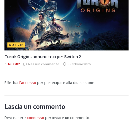
NOTIZIE
Turok Origins annunciato per Switch 2
di
Nuas82
Nessun commento
5 Febbraio 2026
Effettua
l'accesso
per partecipare alla discussione.
Lascia un commento
Devi essere
connesso
per inviare un commento.