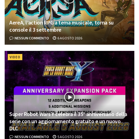
AereA, l’action RPG a tema musicale, torna su
console il 3 settembre
NESSUN COMMENTO
6 AGOSTO 2026
VIDEO
Super Robot Wars Y celebra il 35° anniversario della
serie con un aggiornamento gratuito e un nuovo
DLC
NESSUN COMMENTO
5 AGOSTO 2026