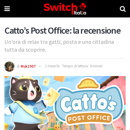
Catto’s Post Office: la recensione
Un'ora di relax tra gatti, posta e una cittadina
tutta da scoprire.
di
Muk1907
1 mese fa
Tempo di lettura: 4 minuti