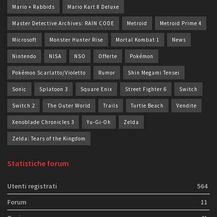
Mario + Rabbids
Mario Kart 8 Deluxe
Master Detective Archives: RAIN CODE
Metroid
Metroid Prime 4
Microsoft
Monster Hunter Rise
Mortal Kombat 1
News
Nintendo
NISA
NSO
Offerte
Pokémon
Pokémon Scarlatto/Violetto
Rumor
Shin Megami Tensei
Sonic
Splatoon 3
Square Enix
Street Fighter 6
Switch
Switch 2
The Outer World
Trails
Turtle Beach
Vendite
Xenoblade Chronicles 3
Yu-Gi-Oh
Zelda
Zelda: Tears of the Kingdom
Statistiche forum
Utenti registrati
564
Forum
11