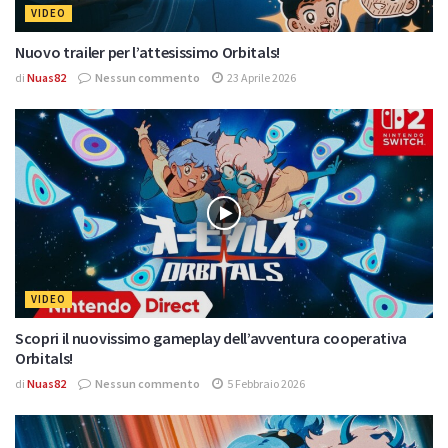
VIDEO
Nuovo trailer per l’attesissimo Orbitals!
di
Nuas82
Nessun commento
23 Aprile 2026
VIDEO
Scopri il nuovissimo gameplay dell’avventura cooperativa
Orbitals!
di
Nuas82
Nessun commento
5 Febbraio 2026