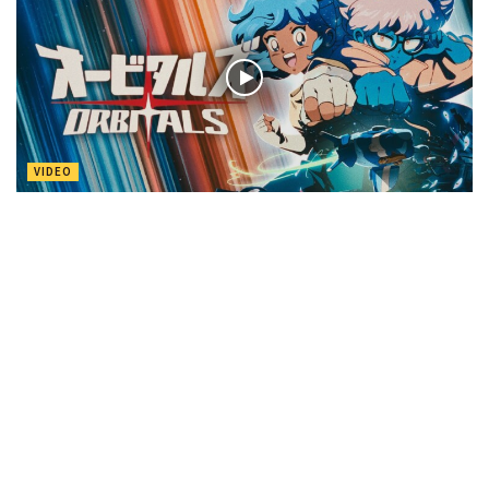
VIDEO
Lanciati in una nuovissima avventura rompicapo
cooperativa con Orbitals nel 2026!
di
Nuas82
Nessun commento
12 Dicembre 2025
Effettua
l'accesso
per partecipare alla discussione.
Lascia un commento
Devi essere
connesso
per inviare un commento.