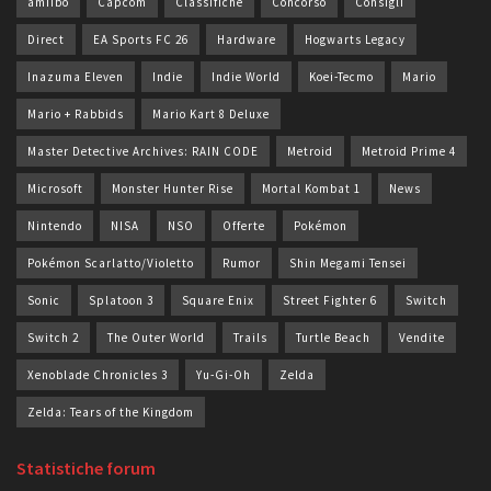
amiibo
Capcom
Classifiche
Concorso
Consigli
Direct
EA Sports FC 26
Hardware
Hogwarts Legacy
Inazuma Eleven
Indie
Indie World
Koei-Tecmo
Mario
Mario + Rabbids
Mario Kart 8 Deluxe
Master Detective Archives: RAIN CODE
Metroid
Metroid Prime 4
Microsoft
Monster Hunter Rise
Mortal Kombat 1
News
Nintendo
NISA
NSO
Offerte
Pokémon
Pokémon Scarlatto/Violetto
Rumor
Shin Megami Tensei
Sonic
Splatoon 3
Square Enix
Street Fighter 6
Switch
Switch 2
The Outer World
Trails
Turtle Beach
Vendite
Xenoblade Chronicles 3
Yu-Gi-Oh
Zelda
Zelda: Tears of the Kingdom
Statistiche forum