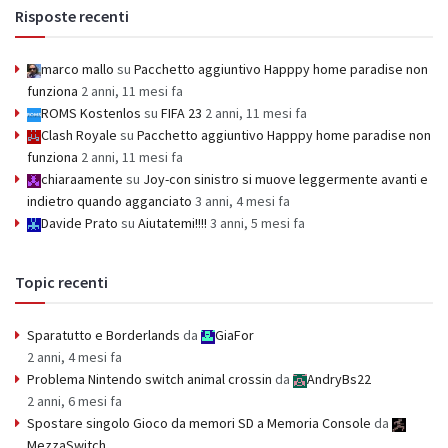
Risposte recenti
marco mallo
su
Pacchetto aggiuntivo Happpy home paradise non
funziona
2 anni, 11 mesi fa
ROMS Kostenlos
su
FIFA 23
2 anni, 11 mesi fa
Clash Royale
su
Pacchetto aggiuntivo Happpy home paradise non
funziona
2 anni, 11 mesi fa
chiaraamente
su
Joy-con sinistro si muove leggermente avanti e
indietro quando agganciato
3 anni, 4 mesi fa
Davide Prato
su
Aiutatemi!!!!
3 anni, 5 mesi fa
Topic recenti
Sparatutto e Borderlands
da
GiaFor
2 anni, 4 mesi fa
Problema Nintendo switch animal crossin
da
AndryBs22
2 anni, 6 mesi fa
Spostare singolo Gioco da memori SD a Memoria Console
da
MezzaSwitch