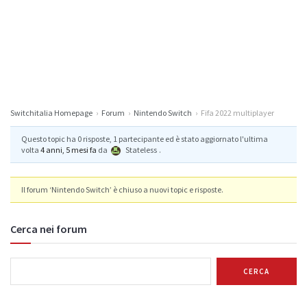
Switchitalia Homepage
›
Forum
›
Nintendo Switch
›
Fifa 2022 multiplayer
Questo topic ha 0 risposte, 1 partecipante ed è stato aggiornato l'ultima
volta
4 anni, 5 mesi fa
da
Stateless
.
Il forum ‘Nintendo Switch’ è chiuso a nuovi topic e risposte.
Cerca nei forum