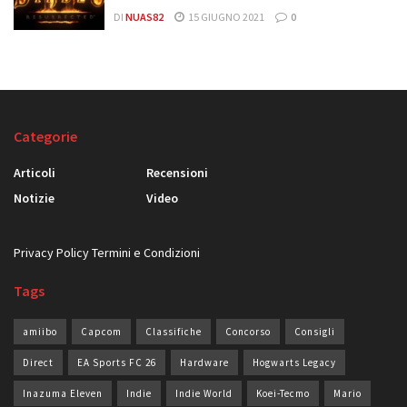
DI
NUAS82
15 GIUGNO 2021
0
Categorie
Articoli
Recensioni
Notizie
Video
Privacy Policy
Termini e Condizioni
Tags
amiibo
Capcom
Classifiche
Concorso
Consigli
Direct
EA Sports FC 26
Hardware
Hogwarts Legacy
Inazuma Eleven
Indie
Indie World
Koei-Tecmo
Mario