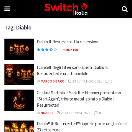
Tag:
Diablo
Diablo II: Resurrected: la recensione
DI
MUK1907
I cancelli degli Inferi sono aperti: Diablo II:
Resurrected è ora disponibile
DI
MARCO DISARÒ
23 SETTEMBRE 2021
0
Cristina Scabbia e Mark the Hammer presentano
“Start Again”, tributo metal ispirato a Diablo II
Resurrected
DI
NUAS82
23 SETTEMBRE 2021
0
Diablo® II: Resurrected™ riapre le porte degli Inferi il
23 settembre