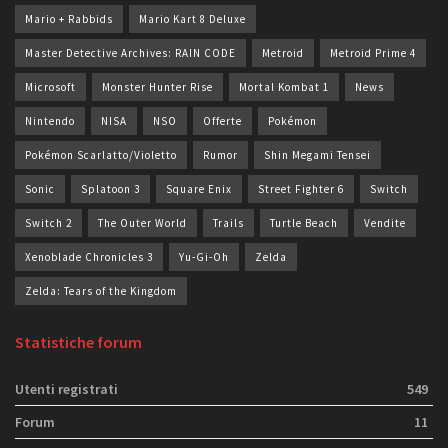
Mario + Rabbids
Mario Kart 8 Deluxe
Master Detective Archives: RAIN CODE
Metroid
Metroid Prime 4
Microsoft
Monster Hunter Rise
Mortal Kombat 1
News
Nintendo
NISA
NSO
Offerte
Pokémon
Pokémon Scarlatto/Violetto
Rumor
Shin Megami Tensei
Sonic
Splatoon 3
Square Enix
Street Fighter 6
Switch
Switch 2
The Outer World
Trails
Turtle Beach
Vendite
Xenoblade Chronicles 3
Yu-Gi-Oh
Zelda
Zelda: Tears of the Kingdom
Statistiche forum
Utenti registrati
549
Forum
11