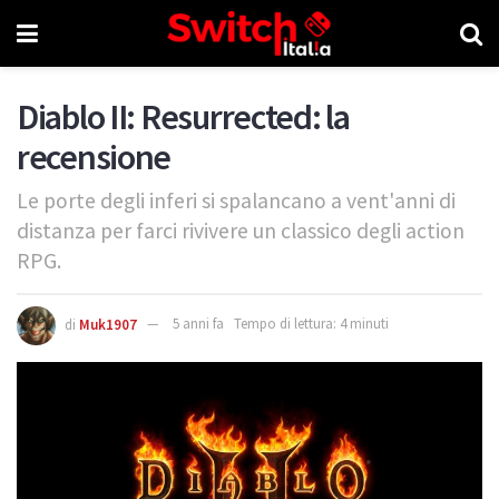
Diablo II: Resurrected: la
recensione
Le porte degli inferi si spalancano a vent'anni di
distanza per farci rivivere un classico degli action
RPG.
di
Muk1907
5 anni fa
Tempo di lettura: 4 minuti