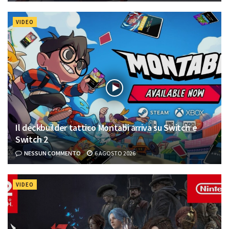
VIDEO
Il deckbuilder tattico Montabi arriva su Switch e
Switch 2
NESSUN COMMENTO
6 AGOSTO 2026
VIDEO