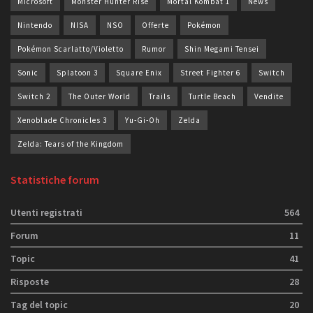
Microsoft
Monster Hunter Rise
Mortal Kombat 1
News
Nintendo
NISA
NSO
Offerte
Pokémon
Pokémon Scarlatto/Violetto
Rumor
Shin Megami Tensei
Sonic
Splatoon 3
Square Enix
Street Fighter 6
Switch
Switch 2
The Outer World
Trails
Turtle Beach
Vendite
Xenoblade Chronicles 3
Yu-Gi-Oh
Zelda
Zelda: Tears of the Kingdom
Statistiche forum
Utenti registrati
564
Forum
11
Topic
41
Risposte
28
Tag del topic
20