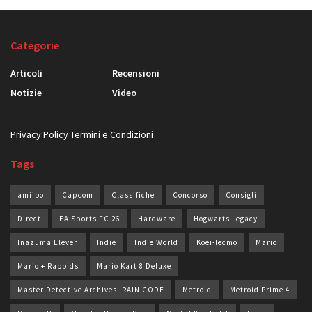
Categorie
Articoli
Recensioni
Notizie
Video
Privacy Policy
Termini e Condizioni
Tags
amiibo
Capcom
Classifiche
Concorso
Consigli
Direct
EA Sports FC 26
Hardware
Hogwarts Legacy
Inazuma Eleven
Indie
Indie World
Koei-Tecmo
Mario
Mario + Rabbids
Mario Kart 8 Deluxe
Master Detective Archives: RAIN CODE
Metroid
Metroid Prime 4