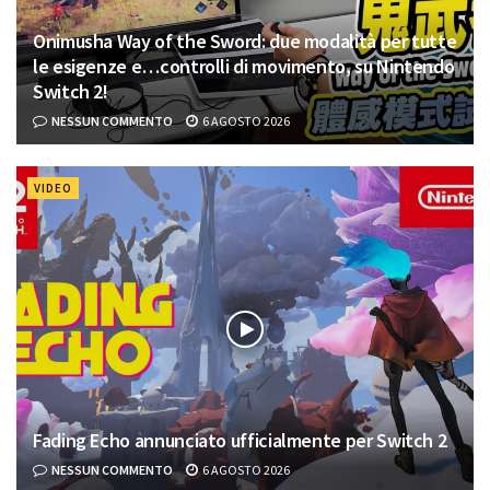
Onimusha Way of the Sword: due modalità per tutte
le esigenze e…controlli di movimento, su Nintendo
Switch 2!
NESSUN COMMENTO
6 AGOSTO 2026
VIDEO
Fading Echo annunciato ufficialmente per Switch 2
NESSUN COMMENTO
6 AGOSTO 2026