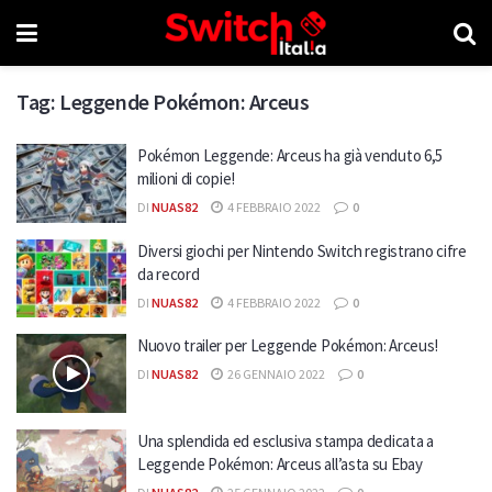
Tag:
Leggende Pokémon: Arceus
Pokémon Leggende: Arceus ha già venduto 6,5
milioni di copie!
DI
NUAS82
4 FEBBRAIO 2022
0
Diversi giochi per Nintendo Switch registrano cifre
da record
DI
NUAS82
4 FEBBRAIO 2022
0
Nuovo trailer per Leggende Pokémon: Arceus!
DI
NUAS82
26 GENNAIO 2022
0
Una splendida ed esclusiva stampa dedicata a
Leggende Pokémon: Arceus all’asta su Ebay