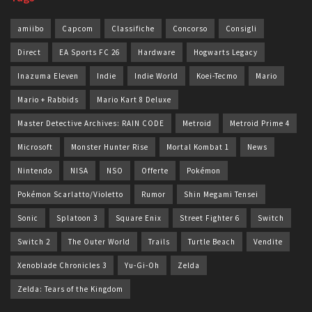
amiibo
Capcom
Classifiche
Concorso
Consigli
Direct
EA Sports FC 26
Hardware
Hogwarts Legacy
Inazuma Eleven
Indie
Indie World
Koei-Tecmo
Mario
Mario + Rabbids
Mario Kart 8 Deluxe
Master Detective Archives: RAIN CODE
Metroid
Metroid Prime 4
Microsoft
Monster Hunter Rise
Mortal Kombat 1
News
Nintendo
NISA
NSO
Offerte
Pokémon
Pokémon Scarlatto/Violetto
Rumor
Shin Megami Tensei
Sonic
Splatoon 3
Square Enix
Street Fighter 6
Switch
Switch 2
The Outer World
Trails
Turtle Beach
Vendite
Xenoblade Chronicles 3
Yu-Gi-Oh
Zelda
Zelda: Tears of the Kingdom