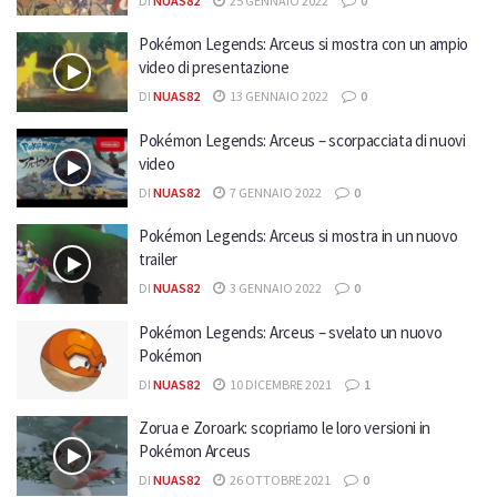
DI
NUAS82
25 GENNAIO 2022
0
Pokémon Legends: Arceus si mostra con un ampio
video di presentazione
DI
NUAS82
13 GENNAIO 2022
0
Pokémon Legends: Arceus – scorpacciata di nuovi
video
DI
NUAS82
7 GENNAIO 2022
0
Pokémon Legends: Arceus si mostra in un nuovo
trailer
DI
NUAS82
3 GENNAIO 2022
0
Pokémon Legends: Arceus – svelato un nuovo
Pokémon
DI
NUAS82
10 DICEMBRE 2021
1
Zorua e Zoroark: scopriamo le loro versioni in
Pokémon Arceus
DI
NUAS82
26 OTTOBRE 2021
0