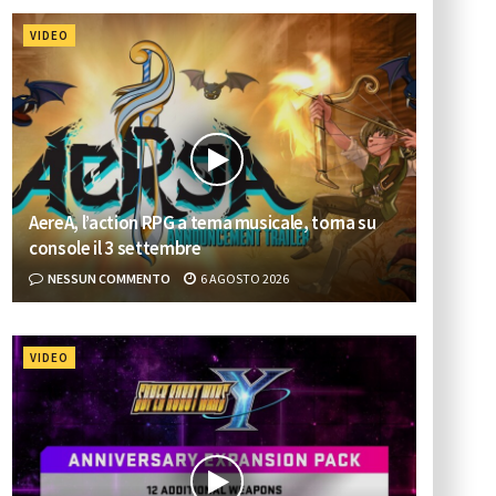
VIDEO
AereA, l’action RPG a tema musicale, torna su
console il 3 settembre
NESSUN COMMENTO
6 AGOSTO 2026
VIDEO