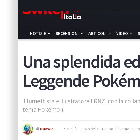
NOTIZIE
RECENSIONI
ARTICOLI
VIDEO
Una splendida ed
Leggende Pokémon
il fumettista e illustratore LRNZ, con la coll
tema Pokémon
di
Nuas82
5 anni fa
in
Notizie
Tempo di lettura: un 