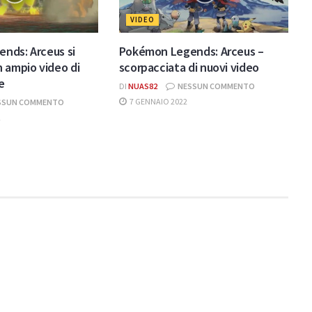
VIDEO
nds: Arceus si
Pokémon Legends: Arceus –
 ampio video di
scorpacciata di nuovi video
e
DI
NUAS82
NESSUN COMMENTO
7 GENNAIO 2022
SSUN COMMENTO
2