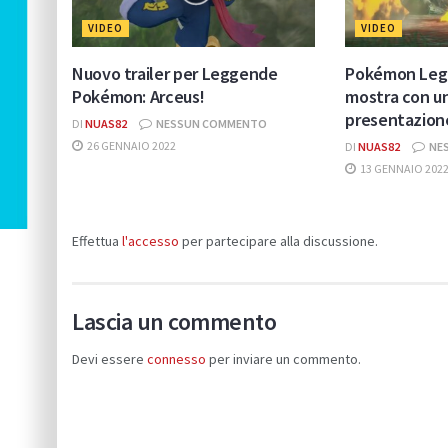
VIDEO
VIDEO
Nuovo trailer per Leggende
Pokémon Lege
Pokémon: Arceus!
mostra con un
presentazion
DI
NUAS82
NESSUN COMMENTO
26 GENNAIO 2022
DI
NUAS82
NE
13 GENNAIO 202
Effettua
l'accesso
per partecipare alla discussione.
Lascia un commento
Devi essere
connesso
per inviare un commento.