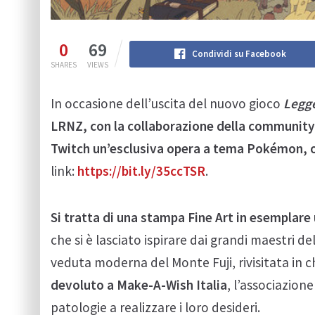
0
69
Condividi su Facebook
SHARES
VIEWS
In occasione dell’uscita del nuovo gioco
Legg
LRNZ, con la collaborazione della community i
Twitch un’esclusiva opera a tema Pokémon, or
link:
https://bit.ly/35ccTSR
.
Si tratta di una stampa Fine Art in esemplare u
che si è lasciato ispirare dai grandi maestri d
veduta moderna del Monte Fuji, rivisitata in
devoluto a Make-A-Wish Italia
, l’associazione
patologie a realizzare i loro desideri.