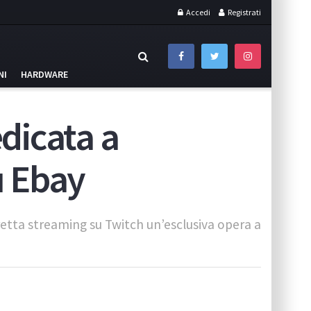
Accedi
Registrati
NI
HARDWARE
dicata a
u Ebay
iretta streaming su Twitch un’esclusiva opera a