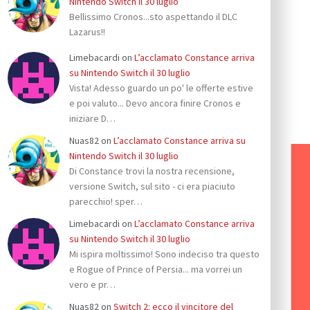
Nintendo Switch il 30 luglio
Bellissimo Cronos...sto aspettando il DLC
Lazarus!!
Limebacardi
on
L’acclamato Constance arriva
su Nintendo Switch il 30 luglio
Vista! Adesso guardo un po' le offerte estive
e poi valuto... Devo ancora finire Cronos e
iniziare D…
Nuas82
on
L’acclamato Constance arriva su
Nintendo Switch il 30 luglio
Di Constance trovi la nostra recensione,
versione Switch, sul sito - ci era piaciuto
parecchio! sper…
Limebacardi
on
L’acclamato Constance arriva
su Nintendo Switch il 30 luglio
Mi ispira moltissimo! Sono indeciso tra questo
e Rogue of Prince of Persia... ma vorrei un
vero e pr…
Nuas82
on
Switch 2: ecco il vincitore del