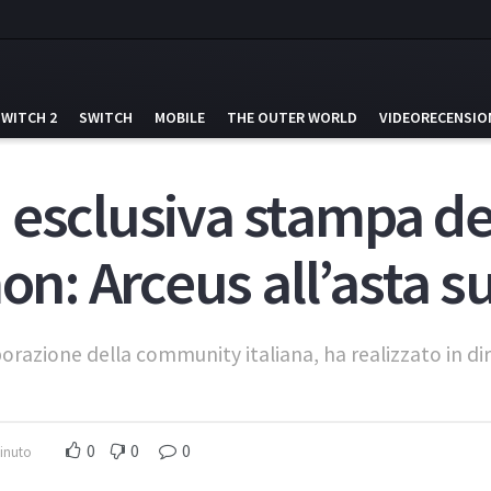
SWITCH 2
SWITCH
MOBILE
THE OUTER WORLD
VIDEORECENSIO
 esclusiva stampa de
: Arceus all’asta s
aborazione della community italiana, ha realizzato in d
0
0
0
minuto