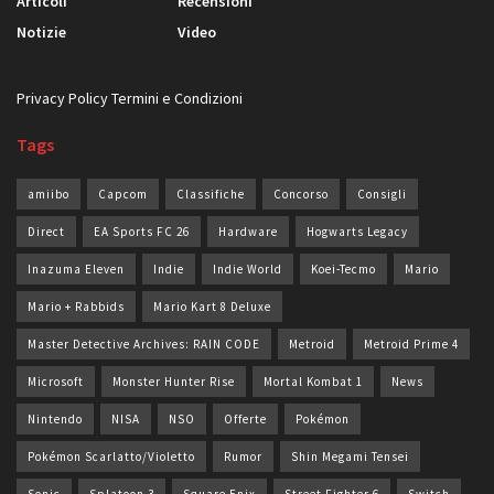
Articoli
Recensioni
Notizie
Video
Privacy Policy
Termini e Condizioni
Tags
amiibo
Capcom
Classifiche
Concorso
Consigli
Direct
EA Sports FC 26
Hardware
Hogwarts Legacy
Inazuma Eleven
Indie
Indie World
Koei-Tecmo
Mario
Mario + Rabbids
Mario Kart 8 Deluxe
Master Detective Archives: RAIN CODE
Metroid
Metroid Prime 4
Microsoft
Monster Hunter Rise
Mortal Kombat 1
News
Nintendo
NISA
NSO
Offerte
Pokémon
Pokémon Scarlatto/Violetto
Rumor
Shin Megami Tensei