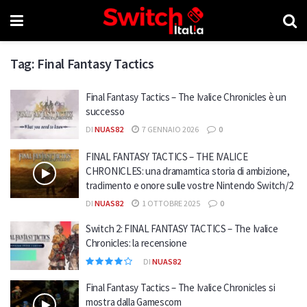
Tag:
Final Fantasy Tactics
Final Fantasy Tactics – The Ivalice Chronicles è un
successo
DI
NUAS82
7 GENNAIO 2026
0
FINAL FANTASY TACTICS – THE IVALICE
CHRONICLES: una dramamtica storia di ambizione,
tradimento e onore sulle vostre Nintendo Switch/2
DI
NUAS82
1 OTTOBRE 2025
0
Switch 2: FINAL FANTASY TACTICS – The Ivalice
Chronicles: la recensione
DI
NUAS82
Final Fantasy Tactics – The Ivalice Chronicles si
mostra dalla Gamescom