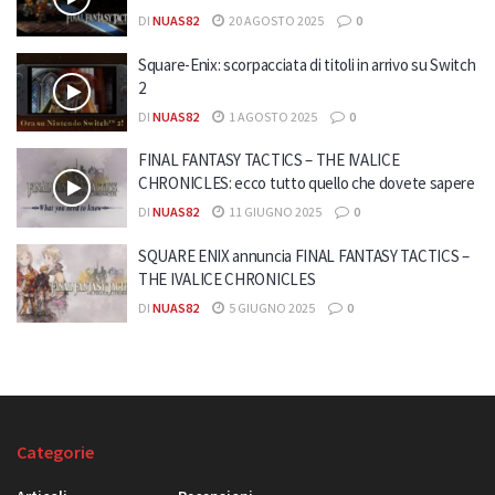
DI
NUAS82
20 AGOSTO 2025
0
Square-Enix: scorpacciata di titoli in arrivo su Switch
2
DI
NUAS82
1 AGOSTO 2025
0
FINAL FANTASY TACTICS – THE IVALICE
CHRONICLES: ecco tutto quello che dovete sapere
DI
NUAS82
11 GIUGNO 2025
0
SQUARE ENIX annuncia FINAL FANTASY TACTICS –
THE IVALICE CHRONICLES
DI
NUAS82
5 GIUGNO 2025
0
Categorie