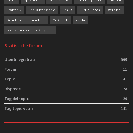
Sonic
Splatoon 3
Square Enix
Street Fighter 6
Switch
Switch 2
The Outer World
Trails
Turtle Beach
Vendite
Xenoblade Chronicles 3
Yu-Gi-Oh
Zelda
Zelda: Tears of the Kingdom
Statistiche forum
Utenti registrati
560
Forum
11
Topic
41
Risposte
28
Tag del topic
20
Tag topic vuoti
141