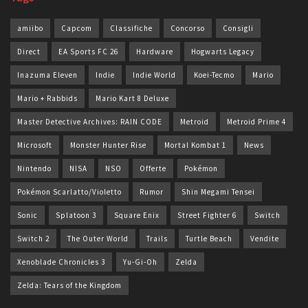
amiibo
Capcom
Classifiche
Concorso
Consigli
Direct
EA Sports FC 26
Hardware
Hogwarts Legacy
Inazuma Eleven
Indie
Indie World
Koei-Tecmo
Mario
Mario + Rabbids
Mario Kart 8 Deluxe
Master Detective Archives: RAIN CODE
Metroid
Metroid Prime 4
Microsoft
Monster Hunter Rise
Mortal Kombat 1
News
Nintendo
NISA
NSO
Offerte
Pokémon
Pokémon Scarlatto/Violetto
Rumor
Shin Megami Tensei
Sonic
Splatoon 3
Square Enix
Street Fighter 6
Switch
Switch 2
The Outer World
Trails
Turtle Beach
Vendite
Xenoblade Chronicles 3
Yu-Gi-Oh
Zelda
Zelda: Tears of the Kingdom