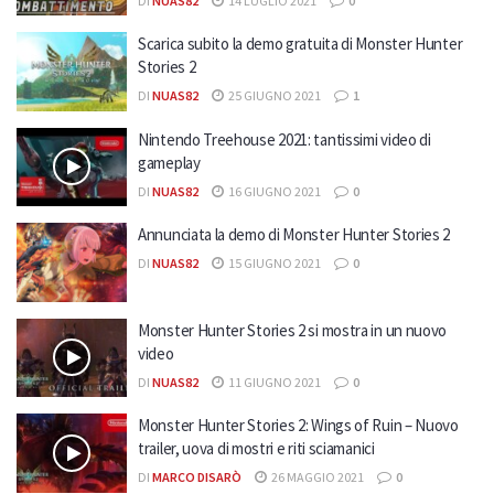
DI
NUAS82
14 LUGLIO 2021
0
Scarica subito la demo gratuita di Monster Hunter
Stories 2
DI
NUAS82
25 GIUGNO 2021
1
Nintendo Treehouse 2021: tantissimi video di
gameplay
DI
NUAS82
16 GIUGNO 2021
0
Annunciata la demo di Monster Hunter Stories 2
DI
NUAS82
15 GIUGNO 2021
0
Monster Hunter Stories 2 si mostra in un nuovo
video
DI
NUAS82
11 GIUGNO 2021
0
Monster Hunter Stories 2: Wings of Ruin – Nuovo
trailer, uova di mostri e riti sciamanici
DI
MARCO DISARÒ
26 MAGGIO 2021
0