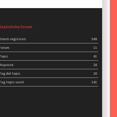
Statistiche forum
Utenti registrati
549
Forum
11
Topic
41
Risposte
28
Tag del topic
20
Tag topic vuoti
141