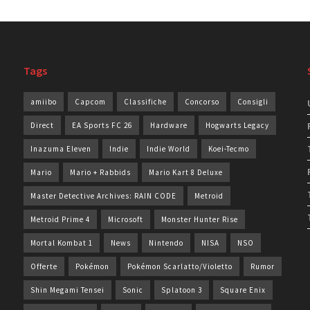
Tags
amiibo
Capcom
Classifiche
Concorso
Consigli
Direct
EA Sports FC 26
Hardware
Hogwarts Legacy
Inazuma Eleven
Indie
Indie World
Koei-Tecmo
Mario
Mario + Rabbids
Mario Kart 8 Deluxe
Master Detective Archives: RAIN CODE
Metroid
Metroid Prime 4
Microsoft
Monster Hunter Rise
Mortal Kombat 1
News
Nintendo
NISA
NSO
Offerte
Pokémon
Pokémon Scarlatto/Violetto
Rumor
Shin Megami Tensei
Sonic
Splatoon 3
Square Enix