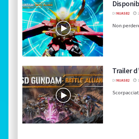
Disponib
DI
NUAS82
2
Non perdere
Trailer 
DI
NUAS82
1
Scorpacciata