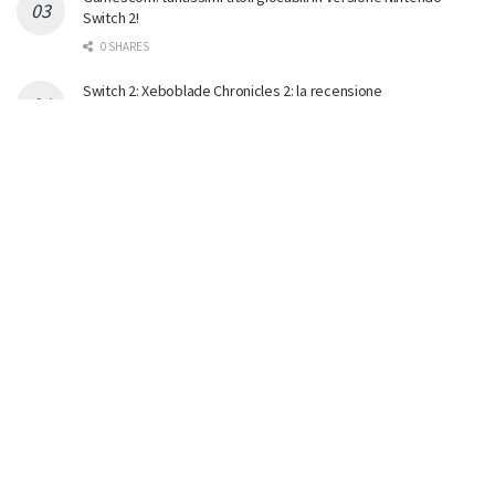
Switch 2!
0 SHARES
Switch 2: Xeboblade Chronicles 2: la recensione
0 SHARES
Nintendo Switch 2: si avvicina l’ondata di titoli terze parti
0 SHARES
ULTIMI COMMENTI
RocK
on
Nintendo Switch 2: si avvicina l’ondata di titoli
terze parti
non mi aspettavo un supporto così massiccio dalle
terze party. sono onesto. faccio fatica a starci d…
Nuas82
on
L’acclamato Constance arriva su Nintendo
Switch il 30 luglio
Bellissimo Cronos...sto aspettando il DLC Lazarus!!