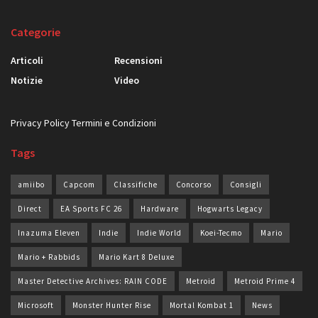
Categorie
Articoli
Recensioni
Notizie
Video
Privacy Policy
Termini e Condizioni
Tags
amiibo
Capcom
Classifiche
Concorso
Consigli
Direct
EA Sports FC 26
Hardware
Hogwarts Legacy
Inazuma Eleven
Indie
Indie World
Koei-Tecmo
Mario
Mario + Rabbids
Mario Kart 8 Deluxe
Master Detective Archives: RAIN CODE
Metroid
Metroid Prime 4
Microsoft
Monster Hunter Rise
Mortal Kombat 1
News