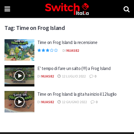
Tag:
Time on Frog Island
Time on Frog Island: la recensione
DI
NUAS82
E’ tempo di fare un salto (!!!) a Frog Island
DI
NUAS82
12 LUGLIO 2022
0
Time on Frog Island: la gita ha inizio il 12 luglio
DI
NUAS82
12 GIUGNO 2022
0