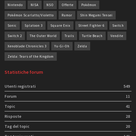
Nintendo
NISA
NSO
Offerte
Pokémon
Pokémon Scarlatto/Violetto
Rumor
Shin Megami Tensei
Sonic
Splatoon 3
Square Enix
Street Fighter 6
Switch
Switch 2
The Outer World
Trails
Turtle Beach
Vendite
Xenoblade Chronicles 3
Yu-Gi-Oh
Zelda
Zelda: Tears of the Kingdom
Statistiche forum
Utenti registrati
549
Forum
11
Topic
41
Risposte
28
Tag del topic
20