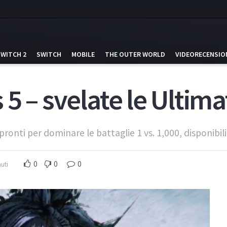
SWITCH 2
SWITCH
MOBILE
THE OUTER WORLD
VIDEORECENSIO
5 – svelate le Ultimat
ronti per dominare le battaglie 1 vs. 1,000, disponibili 
0
0
0
uti