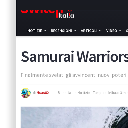
NOTIZIE
RECENSIONI
ARTICOLI
VIDEO
Samurai Warriors 
Finalmente svelati gli avvincenti nuovi poteri p
di
Nuas82
5 anni fa
in
Notizie
Tempo di lettura: 3 min