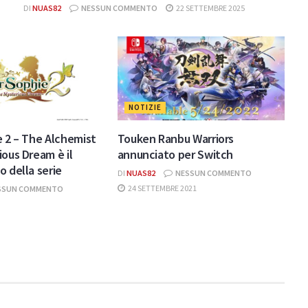
DI
NUAS82
NESSUN COMMENTO
22 SETTEMBRE 2025
NOTIZIE
e 2 – The Alchemist
Touken Ranbu Warriors
ious Dream è il
annunciato per Switch
o della serie
DI
NUAS82
NESSUN COMMENTO
24 SETTEMBRE 2021
SSUN COMMENTO