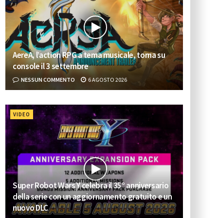
AereA, l’action RPG a tema musicale, torna su
console il 3 settembre
NESSUN COMMENTO
6 AGOSTO 2026
VIDEO
Super Robot Wars Y celebra il 35° anniversario
della serie con un aggiornamento gratuito e un
nuovo DLC