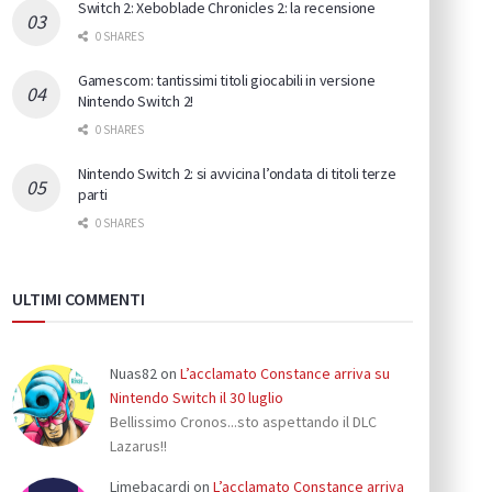
Switch 2: Xeboblade Chronicles 2: la recensione
0 SHARES
Gamescom: tantissimi titoli giocabili in versione
Nintendo Switch 2!
0 SHARES
Nintendo Switch 2: si avvicina l’ondata di titoli terze
parti
0 SHARES
ULTIMI COMMENTI
Nuas82
on
L’acclamato Constance arriva su
Nintendo Switch il 30 luglio
Bellissimo Cronos...sto aspettando il DLC
Lazarus!!
Limebacardi
on
L’acclamato Constance arriva