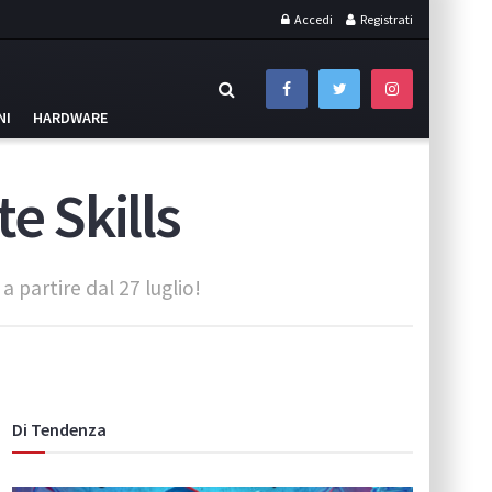
Accedi
Registrati
NI
HARDWARE
e Skills
a partire dal 27 luglio!
Di Tendenza