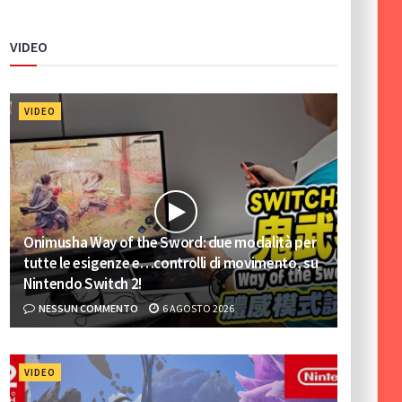
VIDEO
VIDEO
Onimusha Way of the Sword: due modalità per
tutte le esigenze e…controlli di movimento, su
Nintendo Switch 2!
NESSUN COMMENTO
6 AGOSTO 2026
VIDEO