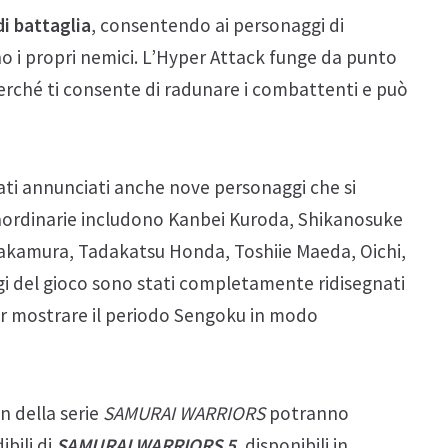
i battaglia
, consentendo ai personaggi di
o i propri nemici. L’Hyper Attack funge da punto
perché ti consente di radunare i combattenti e può
stati annunciati anche nove personaggi che si
raordinarie includono Kanbei Kuroda, Shikanosuke
akamura, Tadakatsu Honda, Toshiie Maeda, Oichi,
gi del gioco sono stati completamente ridisegnati
per mostrare il periodo Sengoku in modo
n della serie
SAMURAI WARRIORS
potranno
ibili di
SAMURAI WARRIORS 5
, disponibili in