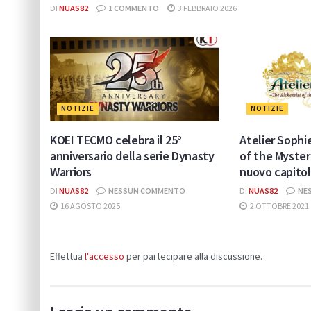
DI
NUAS82
1 COMMENTO
3 FEBBRAIO 2026
NOTIZIE
NOTIZIE
KOEI TECMO celebra il 25°
Atelier Sophi
anniversario della serie Dynasty
of the Myster
Warriors
nuovo capitol
DI
NUAS82
NESSUN COMMENTO
DI
NUAS82
NE
16 AGOSTO 2025
2 OTTOBRE 2021
Effettua
l'accesso
per partecipare alla discussione.