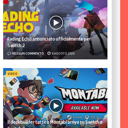
Fading Echo annunciato ufficialmente per
Switch 2
NESSUN COMMENTO
6 AGOSTO 2026
VIDEO
Il deckbuilder tattico Montabi arriva su Switch e