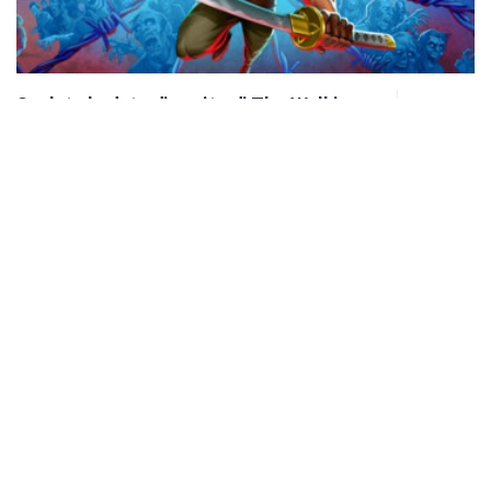
Svelata la data di uscita di The Walking
Dead: Streets of Survival
0 SHARES
Nintendo eShop: le offerte della settimana
0 SHARES
Switch 2: entra e vinci una copia di Kena: Bridge of Spirits
0 SHARES
Gamescom: tantissimi titoli giocabili in versione Nintendo
Switch 2!
0 SHARES
Switch 2: Xeboblade Chronicles 2: la recensione