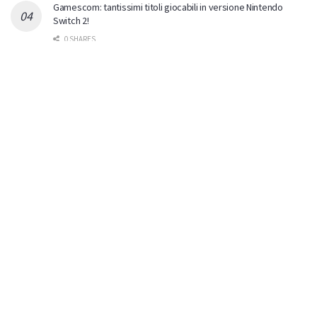
Gamescom: tantissimi titoli giocabili in versione Nintendo
Switch 2!
0 SHARES
Nintendo Switch 2: si avvicina l’ondata di titoli terze parti
0 SHARES
ULTIMI COMMENTI
Nuas82
on
L’acclamato Constance arriva su Nintendo
Switch il 30 luglio
Bellissimo Cronos...sto aspettando il DLC Lazarus!!
Limebacardi
on
L’acclamato Constance arriva su
Nintendo Switch il 30 luglio
Vista! Adesso guardo un po' le offerte estive e poi
valuto... Devo ancora finire Cronos e iniziare D…
Nuas82
on
L’acclamato Constance arriva su Nintendo