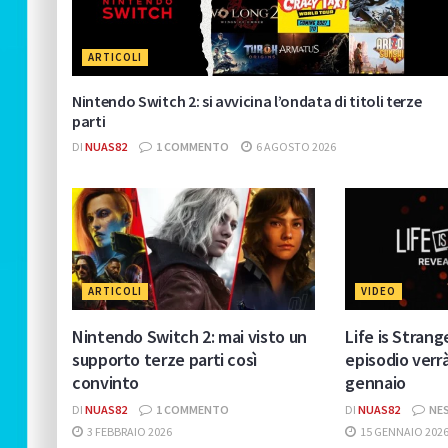
ARTICOLI
Nintendo Switch 2: si avvicina l’ondata di titoli terze
parti
DI
NUAS82
1 COMMENTO
6 AGOSTO 2026
ARTICOLI
VIDEO
Nintendo Switch 2: mai visto un
Life is Strang
supporto terze parti così
episodio verrà
convinto
gennaio
DI
NUAS82
1 COMMENTO
DI
NUAS82
NE
3 FEBBRAIO 2026
15 GENNAIO 202