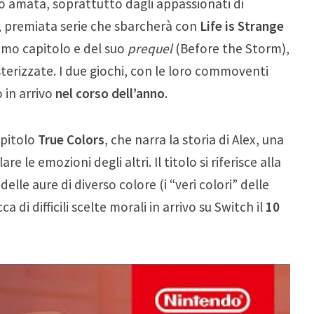
 amata, soprattutto dagli appassionati di
ge, premiata serie che sbarcherà con
Life is Strange
rimo capitolo e del suo
prequel
(Before the Storm),
terizzate. I due giochi, con le loro commoventi
o in arrivo
nel corso dell’anno
.
apitolo
True Colors
, che narra la storia di Alex, una
 le emozioni degli altri. Il titolo si riferisce alla
elle aure di diverso colore (i “veri colori” delle
 di difficili scelte morali in arrivo su Switch il
10