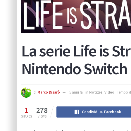
La serie Life is S
Nintendo Switch
di
Marco Disarò
5 anni fa
in
Notizie
,
Video
Tempo di
1
278
Condividi su Facebook
SHARES
VIEWS