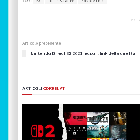
Tags:
E3
Life is Strange
Square Enix
PUB
Articolo precedente
Nintendo Direct E3 2021: ecco il link della diretta
ARTICOLI
CORRELATI