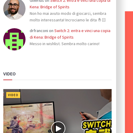
Gixerius
on
Switch 2: entra e vinci una copia di
Kena: Bridge of Spirits
Non ho mai avuto modo di giocarci, sembra
molto interessanta! Incrociamo le dita 🤞🏻
drfranconi
on
Switch 2: entra e vinci una copia
di Kena: Bridge of Spirits
Messo in wishlist. Sembra molto carino!
VIDEO
VIDEO