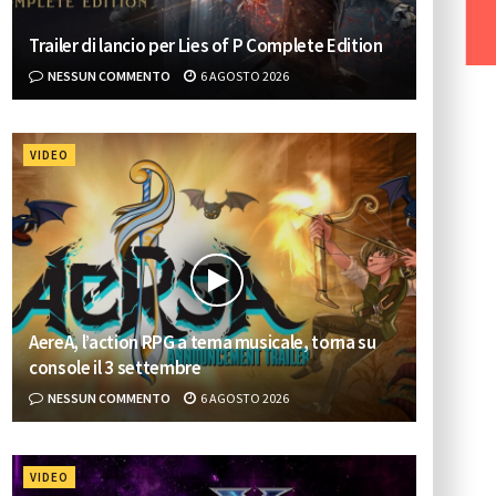
Trailer di lancio per Lies of P Complete Edition
NESSUN COMMENTO
6 AGOSTO 2026
VIDEO
AereA, l’action RPG a tema musicale, torna su
console il 3 settembre
NESSUN COMMENTO
6 AGOSTO 2026
VIDEO