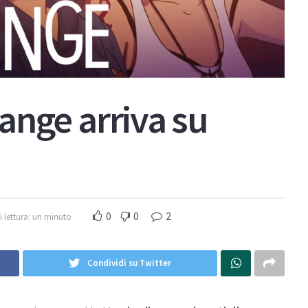
trange arriva su
0
0
2
 lettura: un minuto
Condividi su Twitter