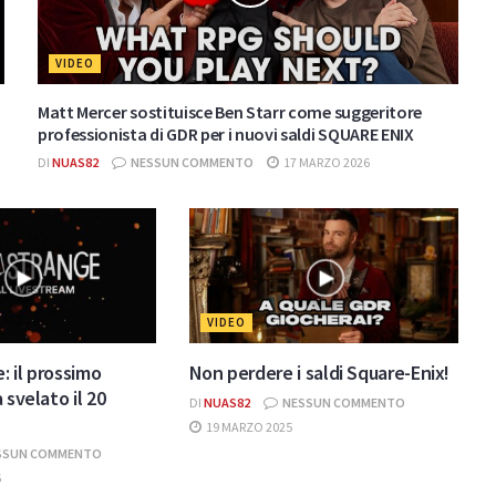
VIDEO
Matt Mercer sostituisce Ben Starr come suggeritore
professionista di GDR per i nuovi saldi SQUARE ENIX
DI
NUAS82
NESSUN COMMENTO
17 MARZO 2026
VIDEO
e: il prossimo
Non perdere i saldi Square-Enix!
 svelato il 20
DI
NUAS82
NESSUN COMMENTO
19 MARZO 2025
SSUN COMMENTO
6