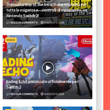
Onimusha Way of the Sword: due modalità per
tutte le esigenze e…controlli di movimento, su
Nintendo Switch 2!
NESSUN COMMENTO
6 AGOSTO 2026
VIDEO
Fading Echo annunciato ufficialmente per
Switch 2
NESSUN COMMENTO
6 AGOSTO 2026