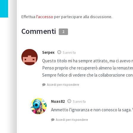
Effettua
l'accesso
per partecipare alla discussione.
Commenti
2
Serpex
5 anni fa
Questo titolo mi ha sempre attirato, ma ci avevo 
Penso proprio che recupererò almeno la remaster
Sempre felice di vedere che la collaborazione con
Accedi per rispondere
Nuas82
5 anni fa
Ammetto l’ignoranza e non conosco la saga. Ve
Accedi per rispondere