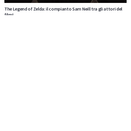
The Legend of Zelda: il compianto Sam Neill tra gli attori del
film!
di
Nuas82
Nessun commento
6 Agosto 2026
VIDEO
Il deckbuilder tattico Montabi arriva su Switch e Switch 2
di
Nuas82
Nessun commento
6 Agosto 2026
Effettua
l'accesso
per partecipare alla discussione.