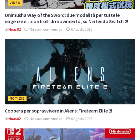
VIDEO
Onimusha Way of the Sword: due modalità per tutte le
esigenze e…controlli di movimento, su Nintendo Switch 2!
di
Nuas82
Nessun commento
6 Agosto 2026
NOTIZIE
Coopera per sopravvivere in Aliens: Fireteam Elite 2!
di
Nuas82
Nessun commento
6 Agosto 2026