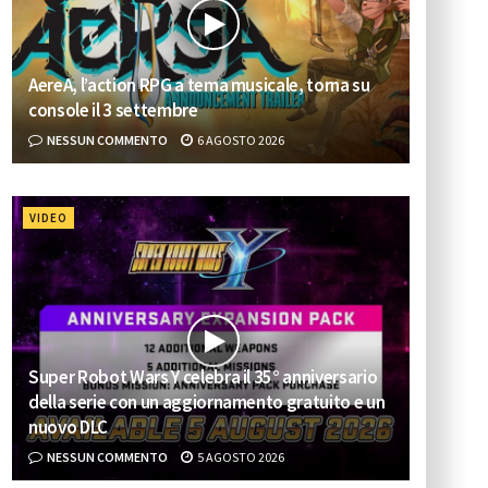
AereA, l’action RPG a tema musicale, torna su
console il 3 settembre
NESSUN COMMENTO
6 AGOSTO 2026
VIDEO
Super Robot Wars Y celebra il 35° anniversario
della serie con un aggiornamento gratuito e un
nuovo DLC
NESSUN COMMENTO
5 AGOSTO 2026