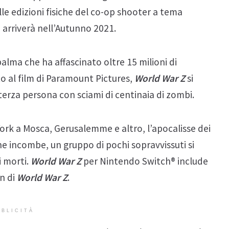
elle edizioni fisiche del co-op shooter a tema
arriverà nell’Autunno 2021.
palma che ha affascinato oltre 15 milioni di
to al film di Paramount Pictures,
World War Z
si
erza persona con sciami di centinaia di zombi.
York a Mosca, Gerusalemme e altro, l’apocalisse dei
ne incombe, un gruppo di pochi sopravvissuti si
i morti.
World War Z
per Nintendo Switch® include
on di
World War Z
.
BLICITÀ