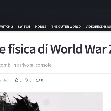
SWITCH 2
SWITCH
MOBILE
THE OUTER WORLD
VIDEORECENSIO
ne fisica di World War 
ombi in arrivo su console
0
0
0
minuto