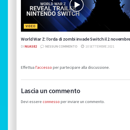
VIDEO
World War Z: l’orda di zombi invade Switch il 2 novembr
DI
NUAS82
NESSUN COMMENTO
10 SETTEMBRE 2021
Effettua
l'accesso
per partecipare alla discussione.
Lascia un commento
Devi essere
connesso
per inviare un commento.