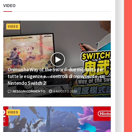
VIDEO
VIDEO
Onimusha Way of the Sword: due modalità per
tutte le esigenze e…controlli di movimento, su
Nintendo Switch 2!
NESSUN COMMENTO
6 AGOSTO 2026
VIDEO