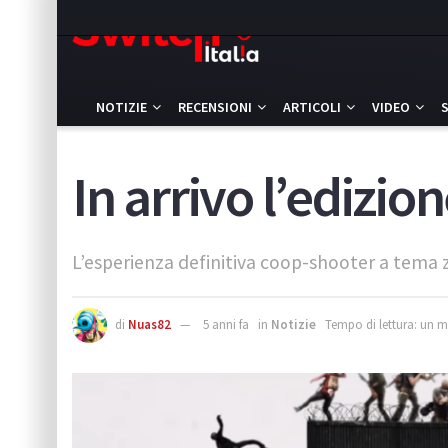
NOTIZIE
RECENSIONI
ARTICOLI
VIDEO
In arrivo l’edizio
L’esperienza definitiva coop-shooter a tema z
di
Nuas82
5 anni fa
in
Notizie
Tempo di lettura: un 