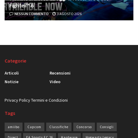
Fighter™ 6
NESSUN COMMENTO
3 AGOSTO 2026
Categorie
Articoli
Recensioni
Notizie
Video
Privacy Policy
Termini e Condizioni
Tags
amiibo
Capcom
Classifiche
Concorso
Consigli
Direct
EA Sports FC 26
Hardware
Hogwarts Legacy