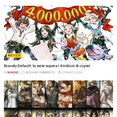
NOTIZIE
Bravely Default: la serie supera i 4 milioni di copie!
DI
NUAS82
NESSUN COMMENTO
13 MARZO 2026