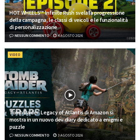
HOT WHEELS™ Infinite Rush svela la progressione
della campagna, le classi di veicoli e le funzionalità
di personalizzazione
NESSUN COMMENTO
4 AGOSTO 2026
VIDEO
Tomb Raider: Legacy of Atlantis di Amazon si
mostra in un nuovo dev diary dedicato a enigmi e
puzzle
NESSUN COMMENTO
3 AGOSTO 2026