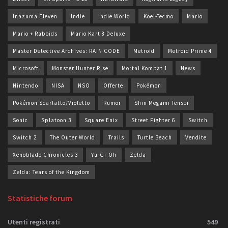
Inazuma Eleven
Indie
Indie World
Koei-Tecmo
Mario
Mario + Rabbids
Mario Kart 8 Deluxe
Master Detective Archives: RAIN CODE
Metroid
Metroid Prime 4
Microsoft
Monster Hunter Rise
Mortal Kombat 1
News
Nintendo
NISA
NSO
Offerte
Pokémon
Pokémon Scarlatto/Violetto
Rumor
Shin Megami Tensei
Sonic
Splatoon 3
Square Enix
Street Fighter 6
Switch
Switch 2
The Outer World
Trails
Turtle Beach
Vendite
Xenoblade Chronicles 3
Yu-Gi-Oh
Zelda
Zelda: Tears of the Kingdom
Statistiche forum
Utenti registrati
549