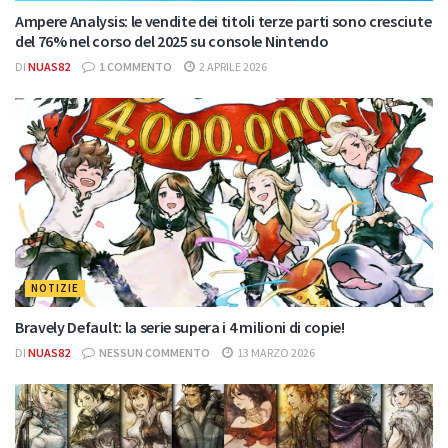
Ampere Analysis: le vendite dei titoli terze parti sono cresciute
del 76% nel corso del 2025 su console Nintendo
DI
NUAS82
1 COMMENTO
2 APRILE 2026
NOTIZIE
Bravely Default: la serie supera i 4 milioni di copie!
DI
NUAS82
NESSUN COMMENTO
13 MARZO 2026