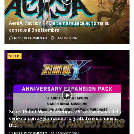
AereA, l’action RPG a tema musicale, torna su
console il 3 settembre
NESSUN COMMENTO
6 AGOSTO 2026
VIDEO
Super Robot Wars Y celebra il 35° anniversario della
serie con un aggiornamento gratuito e un nuovo
DLC
NESSUN COMMENTO
5 AGOSTO 2026