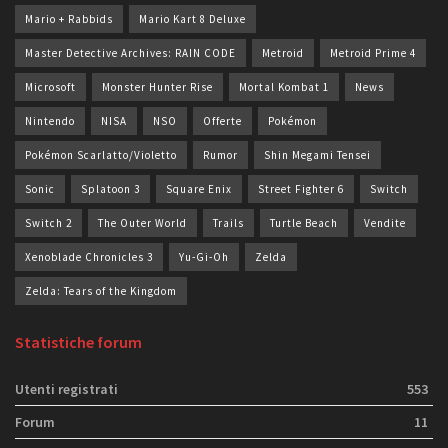
Mario + Rabbids
Mario Kart 8 Deluxe
Master Detective Archives: RAIN CODE
Metroid
Metroid Prime 4
Microsoft
Monster Hunter Rise
Mortal Kombat 1
News
Nintendo
NISA
NSO
Offerte
Pokémon
Pokémon Scarlatto/Violetto
Rumor
Shin Megami Tensei
Sonic
Splatoon 3
Square Enix
Street Fighter 6
Switch
Switch 2
The Outer World
Trails
Turtle Beach
Vendite
Xenoblade Chronicles 3
Yu-Gi-Oh
Zelda
Zelda: Tears of the Kingdom
Statistiche forum
Utenti registrati
553
Forum
11