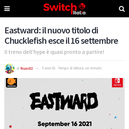
Eastward: il nuovo titolo di
Chucklefish esce il 16 settembre
Il treno dell'hype è quasi pronto a partire!
di
Nuas82
5 anni fa
Tempo di lettura: un minuto