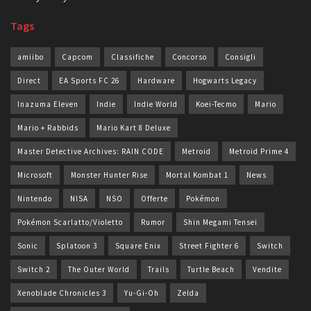
Tags
amiibo
Capcom
Classifiche
Concorso
Consigli
Direct
EA Sports FC 26
Hardware
Hogwarts Legacy
Inazuma Eleven
Indie
Indie World
Koei-Tecmo
Mario
Mario + Rabbids
Mario Kart 8 Deluxe
Master Detective Archives: RAIN CODE
Metroid
Metroid Prime 4
Microsoft
Monster Hunter Rise
Mortal Kombat 1
News
Nintendo
NISA
NSO
Offerte
Pokémon
Pokémon Scarlatto/Violetto
Rumor
Shin Megami Tensei
Sonic
Splatoon 3
Square Enix
Street Fighter 6
Switch
Switch 2
The Outer World
Trails
Turtle Beach
Vendite
Xenoblade Chronicles 3
Yu-Gi-Oh
Zelda