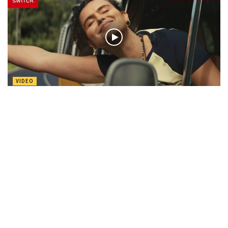
VIDEO
Crea ricordi condivisi quest’estate con Nintendo Switch 2
di
Nuas82
Nessun commento
4 Giugno 2026
Effettua
l'accesso
per partecipare alla discussione.
Commenti
2
Il potente Chuck
5 anni fa
Che strano sentire Wario parlare completamente in italiano 😀