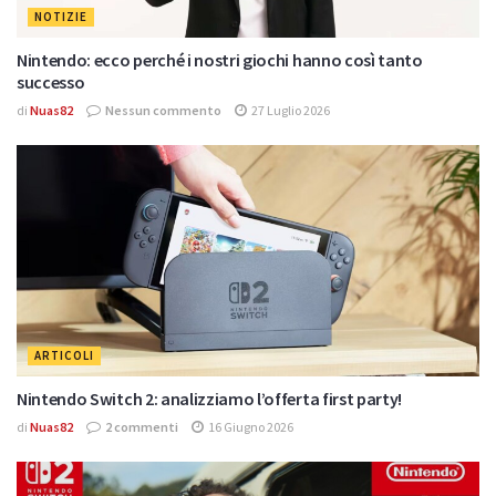
NOTIZIE
Nintendo: ecco perché i nostri giochi hanno così tanto
successo
di
Nuas82
Nessun commento
27 Luglio 2026
ARTICOLI
Nintendo Switch 2: analizziamo l’offerta first party!
di
Nuas82
2 commenti
16 Giugno 2026