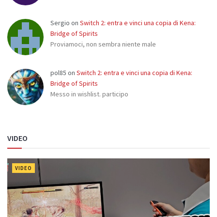
Sergio
on
Switch 2: entra e vinci una copia di Kena:
Bridge of Spirits
Proviamoci, non sembra niente male
pol85
on
Switch 2: entra e vinci una copia di Kena:
Bridge of Spirits
Messo in wishlist. participo
VIDEO
VIDEO