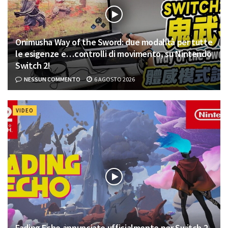
Onimusha Way of the Sword: due modalità per tutte
le esigenze e…controlli di movimento, su Nintendo
Switch 2!
NESSUN COMMENTO
6 AGOSTO 2026
VIDEO
Fading Echo annunciato ufficialmente per Switch 2