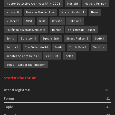
Master Detective Archives: RAIN CODE
Metroid
Metroid Prime 4
Microsoft
Monster Hunter Rise
Mortal Kombat 1
News
Nintendo
NISA
NSO
Offerte
Pokémon
Pokémon Scarlatto/Violetto
Rumor
Shin Megami Tensei
Sonic
Splatoon 3
Square Enix
Street Fighter 6
Switch
Switch 2
The Outer World
Trails
Turtle Beach
Vendite
Xenoblade Chronicles 3
Yu-Gi-Oh
Zelda
Zelda: Tears of the Kingdom
Statistiche forum
Utenti registrati
561
Forum
11
Topic
41