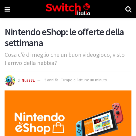
Nintendo eShop: le offerte della
settimana
Cosa c'è di meglio che un buon videogioco, visto
l'arrivo della nebbia?
di
Nuas82
5 anni fa
Tempo di lettura: un minuto