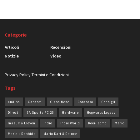
Categorie
Articoli
Recensioni
Notizie
Video
Privacy Policy
Termini e Condizioni
Tags
amiibo
Capcom
Classifiche
Concorso
Consigli
Direct
EA Sports FC 26
Hardware
Hogwarts Legacy
Inazuma Eleven
Indie
Indie World
Koei-Tecmo
Mario
Mario + Rabbids
Mario Kart 8 Deluxe