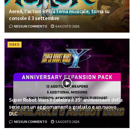
AereA, l’action RPG a tema musicale, torna su
console il 3 settembre
NESSUN COMMENTO
6 AGOSTO 2026
VIDEO
Super Robot Wars Y celebra il 35° anniversario della
serie con un aggiornamento gratuito e un nuovo
DLC
NESSUN COMMENTO
5 AGOSTO 2026