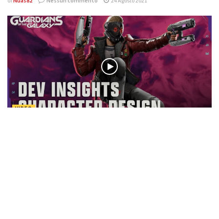
di
Nuas82
Nessun commento
24 Agosto 2021
VIDEO
Creare i Guardiani della Galassia: una visione inedita degli
storici personaggi Marvel
di
Nuas82
Nessun commento
12 Agosto 2021
Effettua
l'accesso
per partecipare alla discussione.