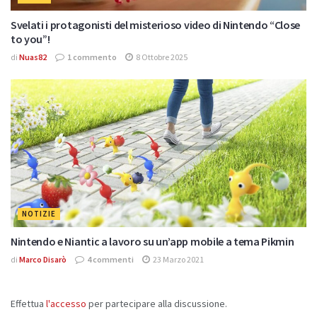
Svelati i protagonisti del misterioso video di Nintendo “Close
to you”!
di
Nuas82
1 commento
8 Ottobre 2025
NOTIZIE
Nintendo e Niantic a lavoro su un’app mobile a tema Pikmin
di
Marco Disarò
4 commenti
23 Marzo 2021
Effettua
l'accesso
per partecipare alla discussione.