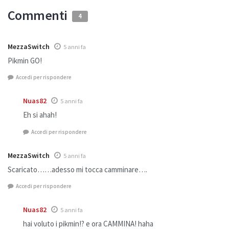
Commenti
4
MezzaSwitch
5 anni fa
Pikmin GO!
Accedi per rispondere
Nuas82
5 anni fa
Eh si ahah!
Accedi per rispondere
MezzaSwitch
5 anni fa
Scaricato……adesso mi tocca camminare….
Accedi per rispondere
Nuas82
5 anni fa
hai voluto i pikmin!? e ora CAMMINA! haha