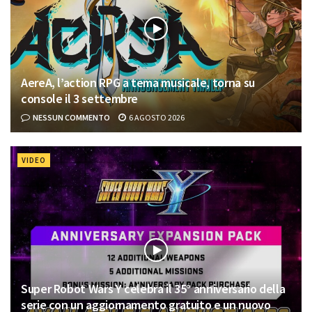
AereA, l’action RPG a tema musicale, torna su
console il 3 settembre
NESSUN COMMENTO
6 AGOSTO 2026
VIDEO
Super Robot Wars Y celebra il 35° anniversario della
serie con un aggiornamento gratuito e un nuovo