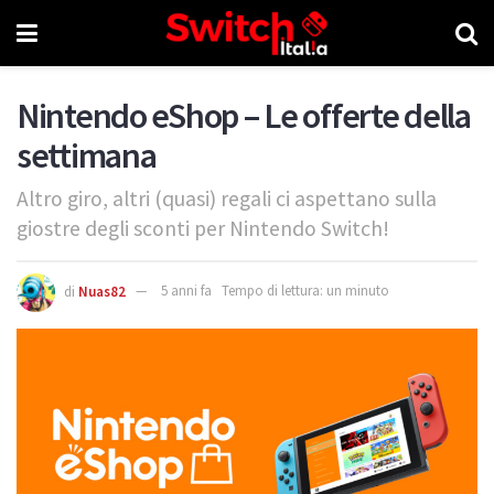
Nintendo eShop – Le offerte della
settimana
Altro giro, altri (quasi) regali ci aspettano sulla
giostre degli sconti per Nintendo Switch!
di
Nuas82
5 anni fa
Tempo di lettura: un minuto