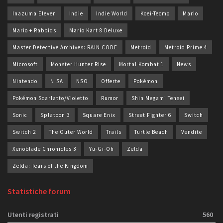
Inazuma Eleven
Indie
Indie World
Koei-Tecmo
Mario
Mario + Rabbids
Mario Kart 8 Deluxe
Master Detective Archives: RAIN CODE
Metroid
Metroid Prime 4
Microsoft
Monster Hunter Rise
Mortal Kombat 1
News
Nintendo
NISA
NSO
Offerte
Pokémon
Pokémon Scarlatto/Violetto
Rumor
Shin Megami Tensei
Sonic
Splatoon 3
Square Enix
Street Fighter 6
Switch
Switch 2
The Outer World
Trails
Turtle Beach
Vendite
Xenoblade Chronicles 3
Yu-Gi-Oh
Zelda
Zelda: Tears of the Kingdom
Statistiche forum
Utenti registrati
560