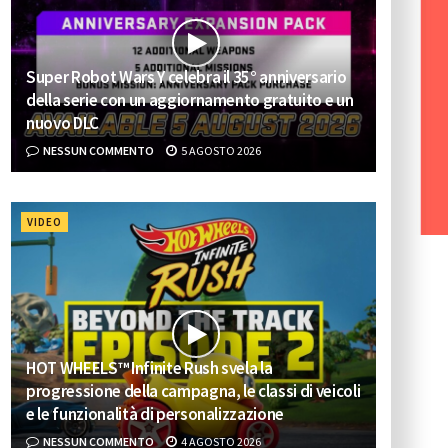
Super Robot Wars Y celebra il 35° anniversario
della serie con un aggiornamento gratuito e un
nuovo DLC
NESSUN COMMENTO
5 AGOSTO 2026
VIDEO
HOT WHEELS™ Infinite Rush svela la
progressione della campagna, le classi di veicoli
e le funzionalità di personalizzazione
NESSUN COMMENTO
4 AGOSTO 2026