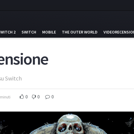
SWITCH 2
SWITCH
MOBILE
THE OUTER WORLD
VIDEORECENSIO
censione
 su Switch
0
0
0
 minuti