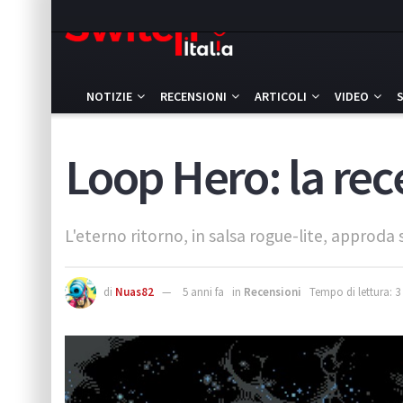
NOTIZIE
RECENSIONI
ARTICOLI
VIDEO
Loop Hero: la re
L'eterno ritorno, in salsa rogue-lite, approda
di
Nuas82
5 anni fa
in
Recensioni
Tempo di lettura: 3