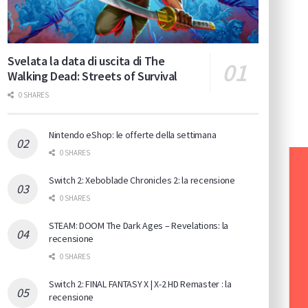
Svelata la data di uscita di The
Walking Dead: Streets of Survival
0 SHARES
Nintendo eShop: le offerte della settimana
0 SHARES
Switch 2: Xeboblade Chronicles 2: la recensione
0 SHARES
STEAM: DOOM The Dark Ages – Revelations: la
recensione
0 SHARES
Switch 2: FINAL FANTASY X | X-2 HD Remaster : la
recensione