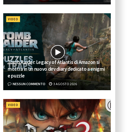
VIDEO
Tomb Raider: Legacy of Atlantis di Amazon si
mostra in un nuovo dev diary dedicato a enigmi
e puzzle
NESSUN COMMENTO
3 AGOSTO 2026
VIDEO