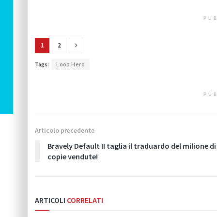
PUB
1
2
Tags:
Loop Hero
PUB
Articolo precedente
Bravely Default II taglia il traduardo del milione di
copie vendute!
ARTICOLI
CORRELATI