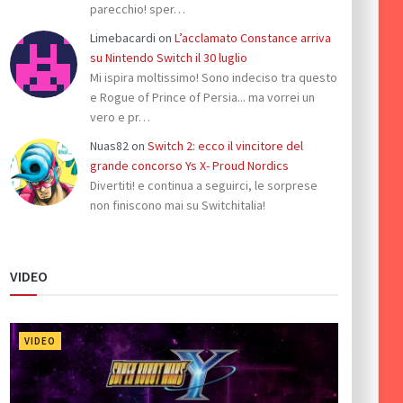
parecchio! sper…
Limebacardi
on
L’acclamato Constance arriva
su Nintendo Switch il 30 luglio
Mi ispira moltissimo! Sono indeciso tra questo
e Rogue of Prince of Persia... ma vorrei un
vero e pr…
Nuas82
on
Switch 2: ecco il vincitore del
grande concorso Ys X- Proud Nordics
Divertiti! e continua a seguirci, le sorprese
non finiscono mai su Switchitalia!
VIDEO
VIDEO