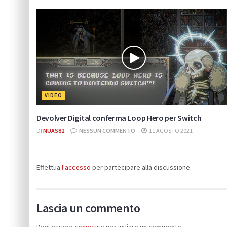
VIDEO
Devolver Digital conferma Loop Hero per Switch
DI
NUAS82
NESSUN COMMENTO
11 AGOSTO 2021
Effettua
l'accesso
per partecipare alla discussione.
Lascia un commento
Devi essere
connesso
per inviare un commento.