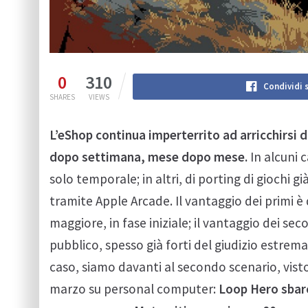
0
310
Condividi 
SHARES
VIEWS
L’eShop continua imperterrito ad arricchirsi 
dopo settimana, mese dopo mese.
In alcuni c
solo temporale; in altri, di porting di giochi gi
tramite Apple Arcade. Il vantaggio dei primi è 
maggiore, in fase iniziale; il vantaggio dei se
pubblico, spesso già forti del giudizio estrema
caso, siamo davanti al secondo scenario, visto 
marzo su personal computer:
Loop Hero sbarc