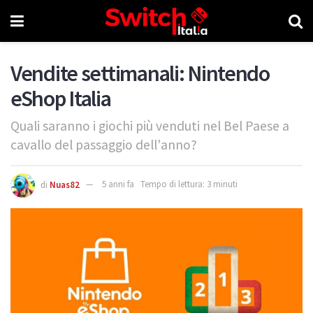
Vendite settimanali: Nintendo
eShop Italia
Quali saranno i giochi più venduti nel Bel Paese a
cavallo del passaggio dell'anno?
di
Nuas82
5 anni fa
Tempo di lettura: 3 minuti