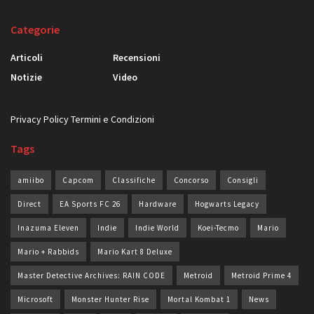
Categorie
Articoli
Recensioni
Notizie
Video
Privacy Policy
Termini e Condizioni
Tags
amiibo
Capcom
Classifiche
Concorso
Consigli
Direct
EA Sports FC 26
Hardware
Hogwarts Legacy
Inazuma Eleven
Indie
Indie World
Koei-Tecmo
Mario
Mario + Rabbids
Mario Kart 8 Deluxe
Master Detective Archives: RAIN CODE
Metroid
Metroid Prime 4
Microsoft
Monster Hunter Rise
Mortal Kombat 1
News