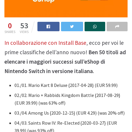
0
53
SHARES
VIEWS
In collaborazione con Install Base
, ecco per voi le
prime classifiche dell’anno nuovo!
Ben 50 titoli ad
elencare i maggiori successi sull’eShop di
Nintendo Switch in versione italiana
.
01./01. Mario Kart 8 Deluxe {2017-04-28} (EUR 59.99)
02./02. Mario + Rabbids Kingdom Battle {2017-08-29}
(EUR 39.99) (was 63% off)
03./04. Among Us {2020-12-15} (EUR 4.29) (was 20% off)
04./03. Saints Row IV: Re-Elected {2020-03-27} (EUR
39.99) (was 93% off)