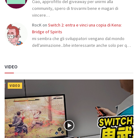
Ciao, approfitto del giveaway per unirmi alla
community, spero di trovarmi bene e magari di
vincere…
RocK
on
Switch 2: entra e vinci una copia di Kena:
Bridge of Spirits
mi sembra che gli sviluppatori vengano dal mondo
dell'animazione...bhe interessante anche solo per q…
VIDEO
VIDEO