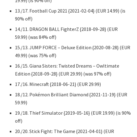
19.99) (is 90% off)
13./17. Football Cup 2021 {2021-02-04} (EUR 14.99) (is
90% off)
14./11. DRAGON BALL FighterZ {2018-09-28} (EUR
59.99) (was 84% off)
15./13. JUMP FORCE – Deluxe Edition {2020-08-28} (EUR
49.99) (was 75% off)
16./15. Giana Sisters: Twisted Dreams – Owltimate
Edition {2018-09-28} (EUR 29.99) (was 97% off)
17./16. Minecraft {2018-06-21} (EUR 29.99)
18./12. Pokémon Brilliant Diamond {2021-11-19} (EUR
59.99)
19./18. Thief Simulator {2019-05-16} (EUR 19.99) (is 90%
off)
20./20. Stick Fight: The Game {2021-04-01} (EUR