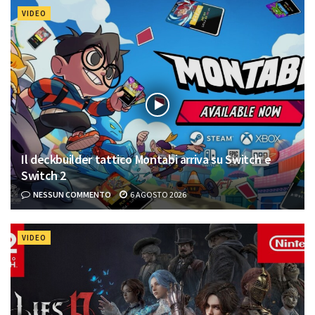
VIDEO
Il deckbuilder tattico Montabi arriva su Switch e
Switch 2
NESSUN COMMENTO
6 AGOSTO 2026
VIDEO