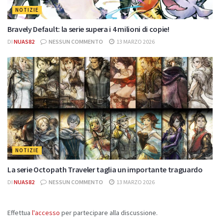
NOTIZIE
Bravely Default: la serie supera i 4 milioni di copie!
DI
NUAS82
NESSUN COMMENTO
13 MARZO 2026
NOTIZIE
La serie Octopath Traveler taglia un importante traguardo
DI
NUAS82
NESSUN COMMENTO
13 MARZO 2026
Effettua
l'accesso
per partecipare alla discussione.