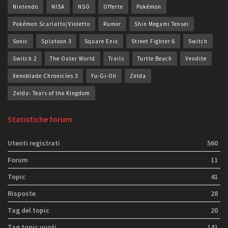
Nintendo
NISA
NSO
Offerte
Pokémon
Pokémon Scarlatto/Violetto
Rumor
Shin Megami Tensei
Sonic
Splatoon 3
Square Enix
Street Fighter 6
Switch
Switch 2
The Outer World
Trails
Turtle Beach
Vendite
Xenoblade Chronicles 3
Yu-Gi-Oh
Zelda
Zelda: Tears of the Kingdom
Statistiche forum
Utenti registrati
560
Forum
11
Topic
41
Risposte
28
Tag del topic
20
Tag topic vuoti
141