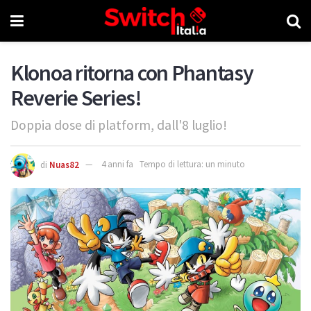
Klonoa ritorna con Phantasy
Reverie Series!
Doppia dose di platform, dall'8 luglio!
di
Nuas82
4 anni fa
Tempo di lettura: un minuto