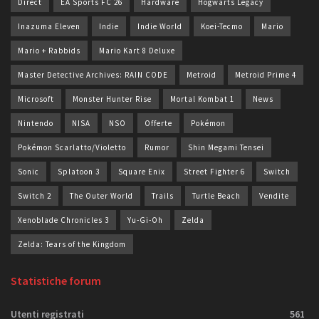
Direct
EA Sports FC 26
Hardware
Hogwarts Legacy
Inazuma Eleven
Indie
Indie World
Koei-Tecmo
Mario
Mario + Rabbids
Mario Kart 8 Deluxe
Master Detective Archives: RAIN CODE
Metroid
Metroid Prime 4
Microsoft
Monster Hunter Rise
Mortal Kombat 1
News
Nintendo
NISA
NSO
Offerte
Pokémon
Pokémon Scarlatto/Violetto
Rumor
Shin Megami Tensei
Sonic
Splatoon 3
Square Enix
Street Fighter 6
Switch
Switch 2
The Outer World
Trails
Turtle Beach
Vendite
Xenoblade Chronicles 3
Yu-Gi-Oh
Zelda
Zelda: Tears of the Kingdom
Statistiche forum
Utenti registrati
561