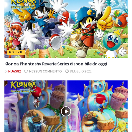
NOTIZIE
Klonoa Phantashy Reverie Series disponibile da oggi
DI
NUAS82
NESSUN COMMENTO
8 LUGLIO 2022