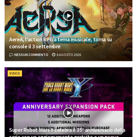
AereA, l’action RPG a tema musicale, torna su
console il 3 settembre
NESSUN COMMENTO
6 AGOSTO 2026
VIDEO
Super Robot Wars Y celebra il 35° anniversario della
serie con un aggiornamento gratuito e un nuovo