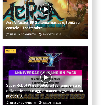
AereA, l’action RPG a tema musicale, torna su
console il 3 settembre
NESSUN COMMENTO
6 AGOSTO 2026
VIDEO
Super Robot Wars Y celebra il 35° anniversario
della serie con un aggiornamento gratuito e un
nuovo DLC
NESSUN COMMENTO
5 AGOSTO 2026