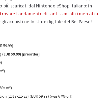
to più scaricati dal Nintendo eShop italiano:
in
rovare l’andamento di tantissimi altri mercati a
li acquisti nello store digitale del Bel Paese!
R 59.99)
 (EUR 59.99) [preorder]
9)
off)
88% off)
tion {2017-11-23} (EUR 59.99) (was 67% off)