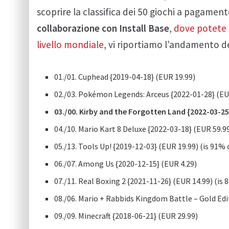
scoprire la classifica dei 50 giochi a pagamen
collaborazione con Install Base
,
dove potete t
livello mondiale
, vi riportiamo l’andamento deg
01./01. Cuphead {2019-04-18} (EUR 19.99)
02./03. Pokémon Legends: Arceus {2022-01-28} (EU
03./00. Kirby and the Forgotten Land {2022-03-25}
04./10. Mario Kart 8 Deluxe {2022-03-18} (EUR 59.9
05./13. Tools Up! {2019-12-03} (EUR 19.99) (is 91% 
06./07. Among Us {2020-12-15} (EUR 4.29)
07./11. Real Boxing 2 {2021-11-26} (EUR 14.99) (is 
08./06. Mario + Rabbids Kingdom Battle – Gold Edi
09./09. Minecraft {2018-06-21} (EUR 29.99)