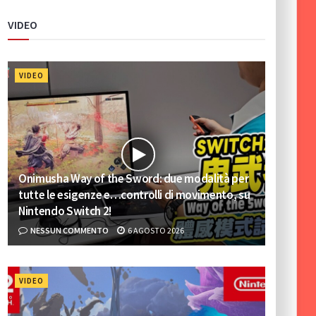
VIDEO
VIDEO
Onimusha Way of the Sword: due modalità per
tutte le esigenze e…controlli di movimento, su
Nintendo Switch 2!
NESSUN COMMENTO
6 AGOSTO 2026
VIDEO