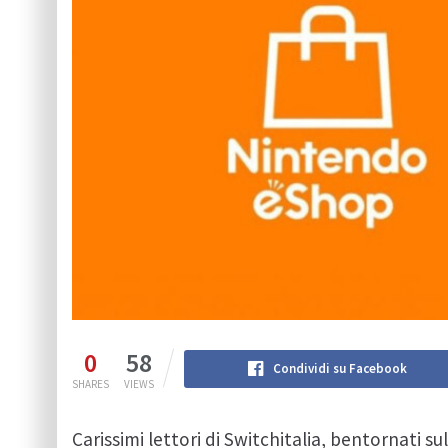
0
58
Condividi su Facebook
SHARES
VIEWS
Carissimi lettori di Switchitalia, bentornati s