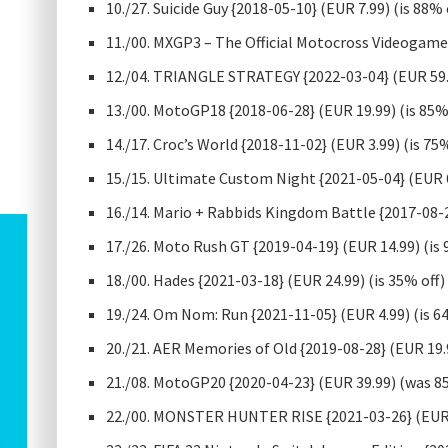
10./27. Suicide Guy {2018-05-10} (EUR 7.99) (is 88% 
11./00. MXGP3 – The Official Motocross Videogame 
12./04. TRIANGLE STRATEGY {2022-03-04} (EUR 59
13./00. MotoGP18 {2018-06-28} (EUR 19.99) (is 85%
14./17. Croc’s World {2018-11-02} (EUR 3.99) (is 75%
15./15. Ultimate Custom Night {2021-05-04} (EUR 6
16./14. Mario + Rabbids Kingdom Battle {2017-08-
17./26. Moto Rush GT {2019-04-19} (EUR 14.99) (is 
18./00. Hades {2021-03-18} (EUR 24.99) (is 35% off)
19./24. Om Nom: Run {2021-11-05} (EUR 4.99) (is 6
20./21. AER Memories of Old {2019-08-28} (EUR 19.
21./08. MotoGP20 {2020-04-23} (EUR 39.99) (was 8
22./00. MONSTER HUNTER RISE {2021-03-26} (EUR 5