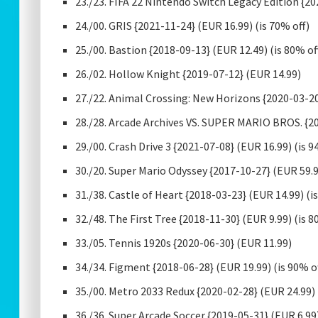
23./23. FIFA 22 Nintendo Switch Legacy Edition {20
24./00. GRIS {2021-11-24} (EUR 16.99) (is 70% off)
25./00. Bastion {2018-09-13} (EUR 12.49) (is 80% of
26./02. Hollow Knight {2019-07-12} (EUR 14.99)
27./22. Animal Crossing: New Horizons {2020-03-20
28./28. Arcade Archives VS. SUPER MARIO BROS. {2
29./00. Crash Drive 3 {2021-07-08} (EUR 16.99) (is 9
30./20. Super Mario Odyssey {2017-10-27} (EUR 59.
31./38. Castle of Heart {2018-03-23} (EUR 14.99) (i
32./48. The First Tree {2018-11-30} (EUR 9.99) (is 8
33./05. Tennis 1920s {2020-06-30} (EUR 11.99)
34./34. Figment {2018-06-28} (EUR 19.99) (is 90% o
35./00. Metro 2033 Redux {2020-02-28} (EUR 24.99) 
36./36. Super Arcade Soccer {2019-05-31} (EUR 6.99)