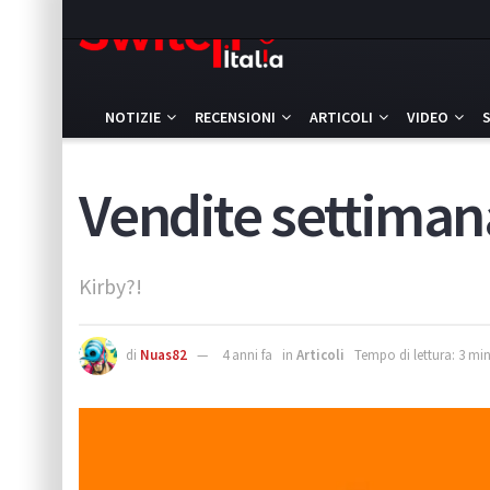
NOTIZIE
RECENSIONI
ARTICOLI
VIDEO
Vendite settimana
Kirby?!
di
Nuas82
4 anni fa
in
Articoli
Tempo di lettura: 3 min