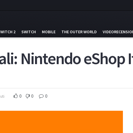
SWITCH 2
SWITCH
MOBILE
THE OUTER WORLD
VIDEORECENSIO
li: Nintendo eShop I
0
0
0
uti