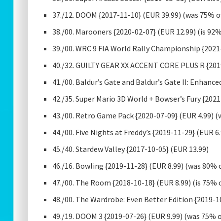
37./12. DOOM {2017-11-10} (EUR 39.99) (was 75% o
38./00. Marooners {2020-02-07} (EUR 12.99) (is 92%
39./00. WRC 9 FIA World Rally Championship {2021-
40./32. GUILTY GEAR XX ACCENT CORE PLUS R {2019
41./00. Baldur’s Gate and Baldur’s Gate II: Enhance
42./35. Super Mario 3D World + Bowser’s Fury {2021
43./00. Retro Game Pack {2020-07-09} (EUR 4.99) (
44./00. Five Nights at Freddy’s {2019-11-29} (EUR 6.
45./40. Stardew Valley {2017-10-05} (EUR 13.99)
46./16. Bowling {2019-11-28} (EUR 8.99) (was 80% o
47./00. The Room {2018-10-18} (EUR 8.99) (is 75% o
48./00. The Wardrobe: Even Better Edition {2019-10
49./19. DOOM 3 {2019-07-26} (EUR 9.99) (was 75% o