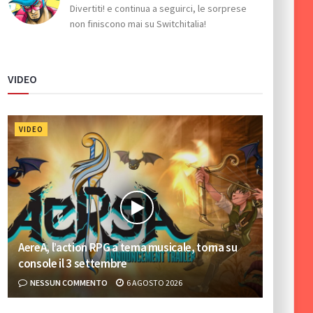
Divertiti! e continua a seguirci, le sorprese
non finiscono mai su Switchitalia!
VIDEO
VIDEO
AereA, l’action RPG a tema musicale, torna su
console il 3 settembre
NESSUN COMMENTO
6 AGOSTO 2026