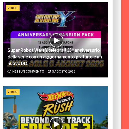
VIDEO
Super Robot Wars Y celebra il 35° anniversario
della serie con un aggiornamento gratuito e un
nuovo DLC
NESSUN COMMENTO
5 AGOSTO 2026
VIDEO