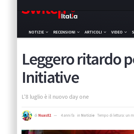
NOTIZIE
RECENSIONI
ARTICOLI
VIDEO
Leggero ritardo 
Initiative
L'8 luglio è il nuovo day one
di
Nuas82
4 anni fa
in
Notizie
Tempo di lettura: un 