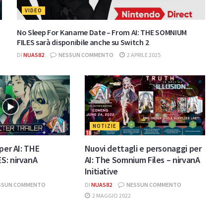
VIDEO
No Sleep For Kaname Date – From AI: THE SOMNIUM
FILES sarà disponibile anche su Switch 2
DI
NUAS82
NESSUN COMMENTO
2 APRILE 2025
NOTIZIE
per AI: THE
Nuovi dettagli e personaggi per
S: nirvanA
AI: The Somnium Files – nirvanA
Initiative
SSUN COMMENTO
DI
NUAS82
NESSUN COMMENTO
2 MAGGIO 2022