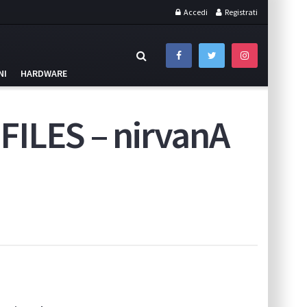
Accedi
Registrati
NI
HARDWARE
FILES – nirvanA