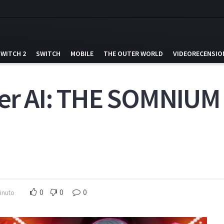
SWITCH 2
SWITCH
MOBILE
THE OUTER WORLD
VIDEORECENSIO
per AI: THE SOMNIUM 
0
0
0
minuto