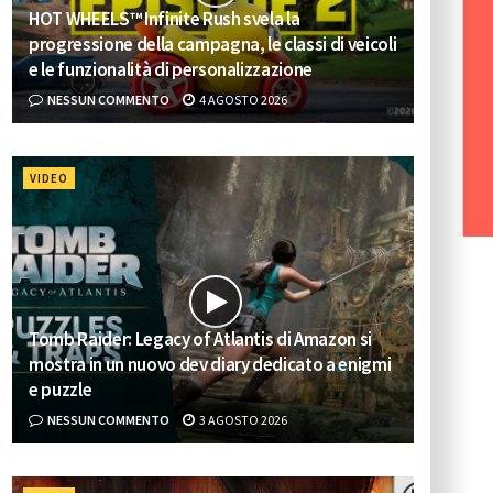
HOT WHEELS™ Infinite Rush svela la
progressione della campagna, le classi di veicoli
e le funzionalità di personalizzazione
NESSUN COMMENTO
4 AGOSTO 2026
VIDEO
Tomb Raider: Legacy of Atlantis di Amazon si
mostra in un nuovo dev diary dedicato a enigmi
e puzzle
NESSUN COMMENTO
3 AGOSTO 2026