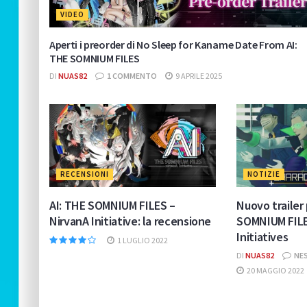
VIDEO
Aperti i preorder di No Sleep for Kaname Date From AI:
THE SOMNIUM FILES
DI
NUAS82
1 COMMENTO
9 APRILE 2025
RECENSIONI
NOTIZIE
AI: THE SOMNIUM FILES –
Nuovo trailer 
NirvanA Initiative: la recensione
SOMNIUM FILE
Initiatives
1 LUGLIO 2022
DI
NUAS82
NE
20 MAGGIO 2022