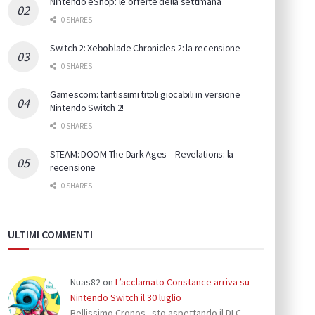
Nintendo eShop: le offerte della settimana
0 SHARES
Switch 2: Xeboblade Chronicles 2: la recensione
0 SHARES
Gamescom: tantissimi titoli giocabili in versione
Nintendo Switch 2!
0 SHARES
STEAM: DOOM The Dark Ages – Revelations: la
recensione
0 SHARES
ULTIMI COMMENTI
Nuas82
on
L’acclamato Constance arriva su
Nintendo Switch il 30 luglio
Bellissimo Cronos...sto aspettando il DLC