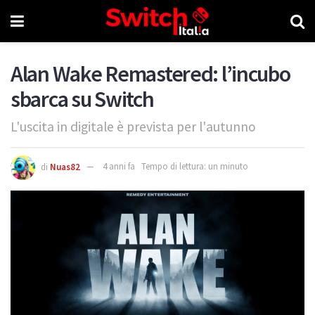
Alan Wake Remastered: l’incubo
sbarca su Switch
L'uscita in digitale è prevista per l'autunno
di
Nuas82
4 anni fa
Tempo di lettura: un minuto