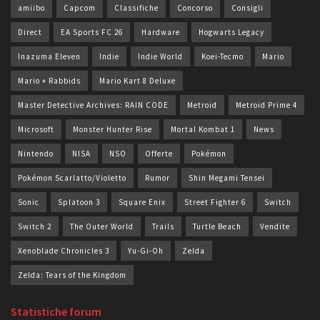
amiibo
Capcom
Classifiche
Concorso
Consigli
Direct
EA Sports FC 26
Hardware
Hogwarts Legacy
Inazuma Eleven
Indie
Indie World
Koei-Tecmo
Mario
Mario + Rabbids
Mario Kart 8 Deluxe
Master Detective Archives: RAIN CODE
Metroid
Metroid Prime 4
Microsoft
Monster Hunter Rise
Mortal Kombat 1
News
Nintendo
NISA
NSO
Offerte
Pokémon
Pokémon Scarlatto/Violetto
Rumor
Shin Megami Tensei
Sonic
Splatoon 3
Square Enix
Street Fighter 6
Switch
Switch 2
The Outer World
Trails
Turtle Beach
Vendite
Xenoblade Chronicles 3
Yu-Gi-Oh
Zelda
Zelda: Tears of the Kingdom
Statistiche forum