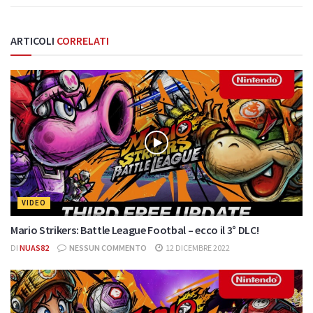
ARTICOLI
CORRELATI
VIDEO
Mario Strikers: Battle League Footbal – ecco il 3° DLC!
DI
NUAS82
NESSUN COMMENTO
12 DICEMBRE 2022