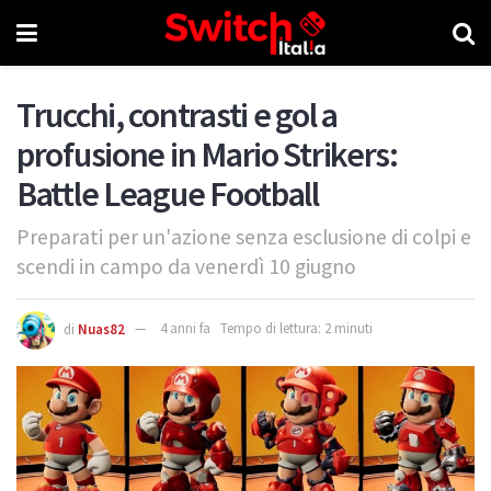
Trucchi, contrasti e gol a
profusione in Mario Strikers:
Battle League Football
Preparati per un'azione senza esclusione di colpi e
scendi in campo da venerdì 10 giugno
di
Nuas82
4 anni fa
Tempo di lettura: 2 minuti