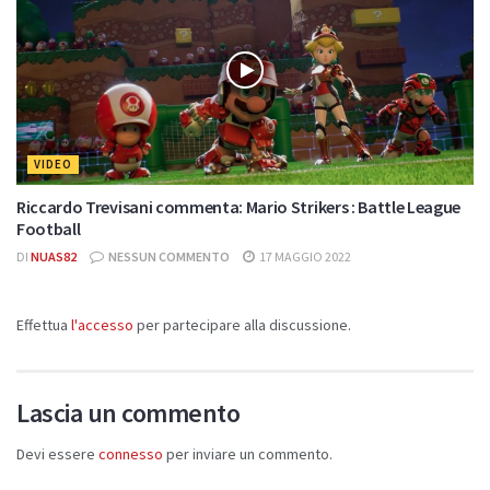
VIDEO
Riccardo Trevisani commenta: Mario Strikers : Battle League
Football
DI
NUAS82
NESSUN COMMENTO
17 MAGGIO 2022
Effettua
l'accesso
per partecipare alla discussione.
Lascia un commento
Devi essere
connesso
per inviare un commento.