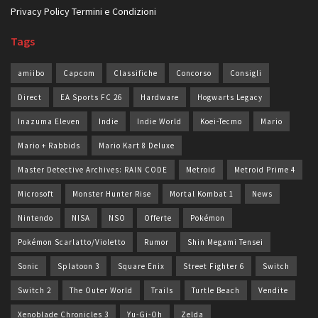
Privacy Policy
Termini e Condizioni
Tags
amiibo
Capcom
Classifiche
Concorso
Consigli
Direct
EA Sports FC 26
Hardware
Hogwarts Legacy
Inazuma Eleven
Indie
Indie World
Koei-Tecmo
Mario
Mario + Rabbids
Mario Kart 8 Deluxe
Master Detective Archives: RAIN CODE
Metroid
Metroid Prime 4
Microsoft
Monster Hunter Rise
Mortal Kombat 1
News
Nintendo
NISA
NSO
Offerte
Pokémon
Pokémon Scarlatto/Violetto
Rumor
Shin Megami Tensei
Sonic
Splatoon 3
Square Enix
Street Fighter 6
Switch
Switch 2
The Outer World
Trails
Turtle Beach
Vendite
Xenoblade Chronicles 3
Yu-Gi-Oh
Zelda