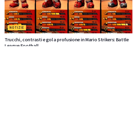
NOTIZIE
Trucchi, contrasti e gol a profusione in Mario Strikers: Battle
League Football
di
Nuas82
Nessun commento
12 Maggio 2022
Effettua
l'accesso
per partecipare alla discussione.
Lascia un commento
Devi essere
connesso
per inviare un commento.
Di Tendenza