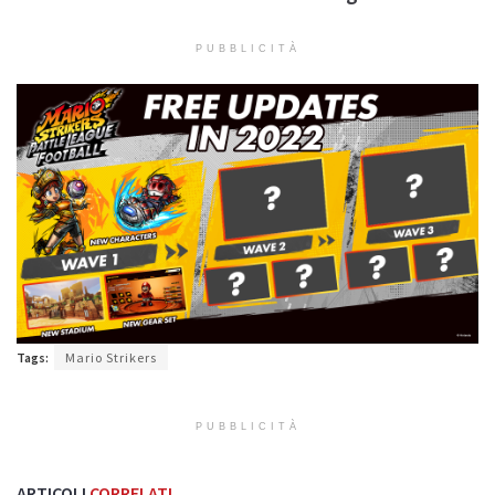
PUBBLICITÀ
Tags:
Mario Strikers
PUBBLICITÀ
ARTICOLI
CORRELATI