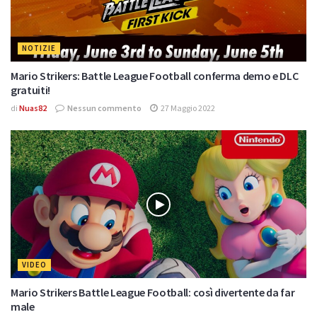
NOTIZIE
Mario Strikers: Battle League Football conferma demo e DLC
gratuiti!
di
Nuas82
Nessun commento
27 Maggio 2022
VIDEO
Mario Strikers Battle League Football: così divertente da far
male