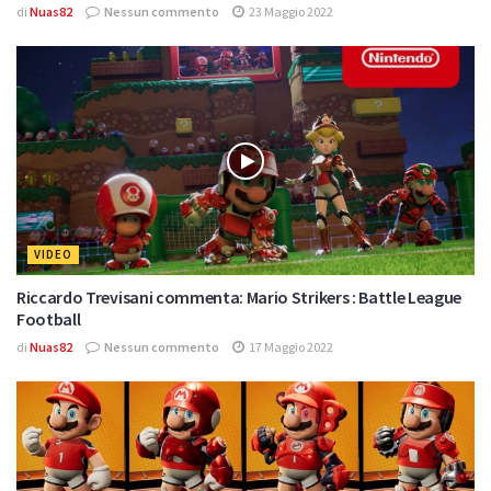
di
Nuas82
Nessun commento
23 Maggio 2022
VIDEO
Riccardo Trevisani commenta: Mario Strikers : Battle League
Football
di
Nuas82
Nessun commento
17 Maggio 2022