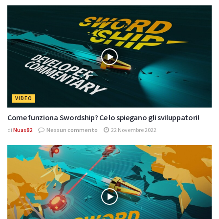
VIDEO
Come funziona Swordship? Ce lo spiegano gli sviluppatori!
di
Nuas82
Nessun commento
22 Novembre 2022