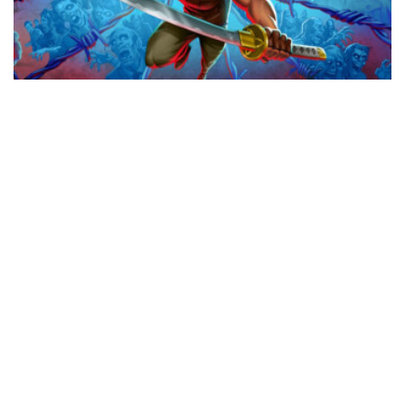
Svelata la data di uscita di The Walking
Dead: Streets of Survival
0 SHARES
Nintendo eShop: le offerte della settimana
0 SHARES
Switch 2: entra e vinci una copia di Kena: Bridge of Spirits
0 SHARES
Gamescom: tantissimi titoli giocabili in versione Nintendo
Switch 2!
0 SHARES
Switch 2: Xeboblade Chronicles 2: la recensione