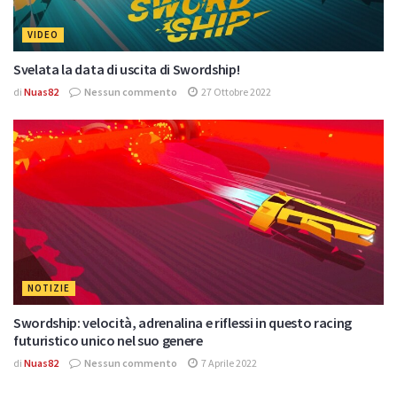
VIDEO
Svelata la data di uscita di Swordship!
di
Nuas82
Nessun commento
27 Ottobre 2022
NOTIZIE
Swordship: velocità, adrenalina e riflessi in questo racing
futuristico unico nel suo genere
di
Nuas82
Nessun commento
7 Aprile 2022