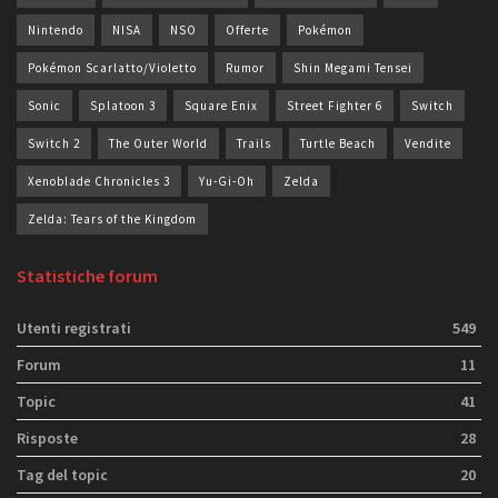
Nintendo
NISA
NSO
Offerte
Pokémon
Pokémon Scarlatto/Violetto
Rumor
Shin Megami Tensei
Sonic
Splatoon 3
Square Enix
Street Fighter 6
Switch
Switch 2
The Outer World
Trails
Turtle Beach
Vendite
Xenoblade Chronicles 3
Yu-Gi-Oh
Zelda
Zelda: Tears of the Kingdom
Statistiche forum
Utenti registrati
549
Forum
11
Topic
41
Risposte
28
Tag del topic
20