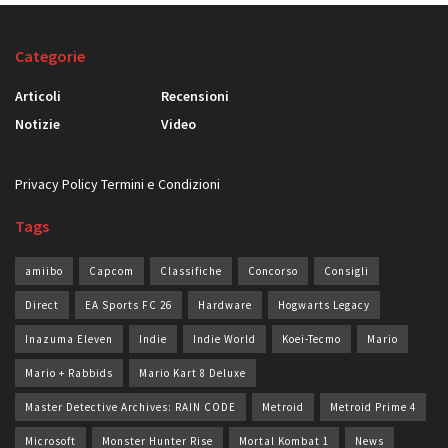
Categorie
Articoli
Recensioni
Notizie
Video
Privacy Policy
Termini e Condizioni
Tags
amiibo
Capcom
Classifiche
Concorso
Consigli
Direct
EA Sports FC 26
Hardware
Hogwarts Legacy
Inazuma Eleven
Indie
Indie World
Koei-Tecmo
Mario
Mario + Rabbids
Mario Kart 8 Deluxe
Master Detective Archives: RAIN CODE
Metroid
Metroid Prime 4
Microsoft
Monster Hunter Rise
Mortal Kombat 1
News