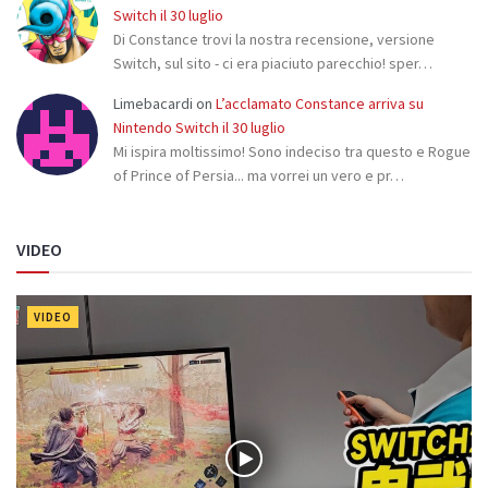
Switch il 30 luglio
Di Constance trovi la nostra recensione, versione
Switch, sul sito - ci era piaciuto parecchio! sper…
Limebacardi
on
L’acclamato Constance arriva su
Nintendo Switch il 30 luglio
Mi ispira moltissimo! Sono indeciso tra questo e Rogue
of Prince of Persia... ma vorrei un vero e pr…
VIDEO
VIDEO