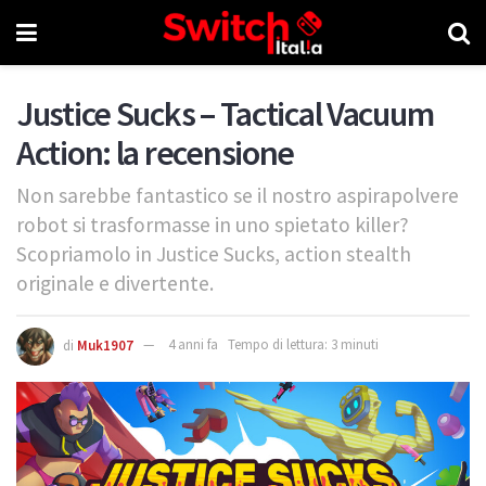
Justice Sucks – Tactical Vacuum
Action: la recensione
Non sarebbe fantastico se il nostro aspirapolvere
robot si trasformasse in uno spietato killer?
Scopriamolo in Justice Sucks, action stealth
originale e divertente.
di
Muk1907
4 anni fa
Tempo di lettura: 3 minuti