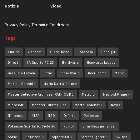
Notizie
Video
Privacy Policy
Termini e Condizioni
Tags
amiibo
Capcom
Classifiche
Concorso
Consigli
Direct
EA Sports FC 26
Hardware
Hogwarts Legacy
Inazuma Eleven
Indie
Indie World
Koei-Tecmo
Mario
Mario + Rabbids
Mario Kart 8 Deluxe
Master Detective Archives: RAIN CODE
Metroid
Metroid Prime 4
Microsoft
Monster Hunter Rise
Mortal Kombat 1
News
Nintendo
NISA
NSO
Offerte
Pokémon
Pokémon Scarlatto/Violetto
Rumor
Shin Megami Tensei
Sonic
Splatoon 3
Square Enix
Street Fighter 6
Switch