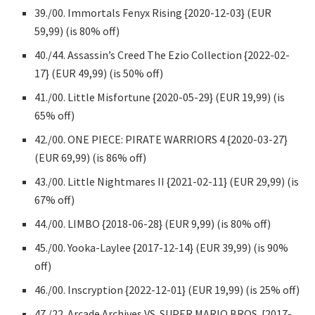
39./00. Immortals Fenyx Rising {2020-12-03} (EUR
59,99) (is 80% off)
40./44. Assassin’s Creed The Ezio Collection {2022-02-
17} (EUR 49,99) (is 50% off)
41./00. Little Misfortune {2020-05-29} (EUR 19,99) (is
65% off)
42./00. ONE PIECE: PIRATE WARRIORS 4 {2020-03-27}
(EUR 69,99) (is 86% off)
43./00. Little Nightmares II {2021-02-11} (EUR 29,99) (is
67% off)
44./00. LIMBO {2018-06-28} (EUR 9,99) (is 80% off)
45./00. Yooka-Laylee {2017-12-14} (EUR 39,99) (is 90%
off)
46./00. Inscryption {2022-12-01} (EUR 19,99) (is 25% off)
47./22. Arcade Archives VS. SUPER MARIO BROS. {2017-