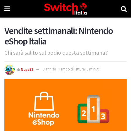
Vendite settimanali: Nintendo
eShop Italia
Chi sarà salito sul podio questa settimana?
di
Nuas82
3 anni fa
Tempo di lettura: 5 minuti