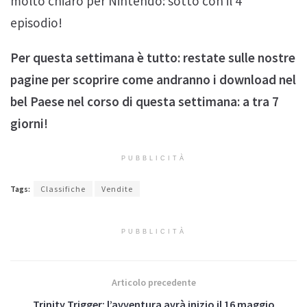
molto chiaro per Nintendo: sotto con il 4°
episodio!
Per questa settimana è tutto: restate sulle nostre
pagine per scoprire come andranno i download nel
bel Paese nel corso di questa settimana: a tra 7
giorni!
PUBBLICITÀ
Tags:
Classifiche
Vendite
PUBBLICITÀ
Articolo precedente
Trinity Trigger: l’avventura avrà inizio il 16 maggio