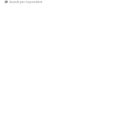
Accedi per rispondere
Lascia un commento
Devi essere
connesso
per inviare un commento.
Di Tendenza