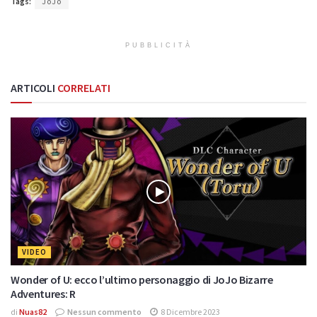
Tags:
JoJo
PUBBLICITÀ
ARTICOLI
CORRELATI
VIDEO
Wonder of U: ecco l’ultimo personaggio di JoJo Bizarre
Adventures: R
di
Nuas82
Nessun commento
8 Dicembre 2023