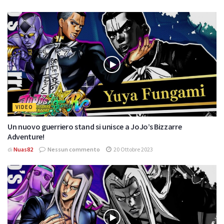
VIDEO
Un nuovo guerriero stand si unisce a JoJo’s Bizzarre
Adventure!
di
Nuas82
Nessun commento
20 Ottobre 2023