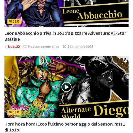
VIDEO
Leone Abbacchio arriva in JoJo’s Bizzarre Adventure: All-Star
Battle R
di
Nuas82
Nessun commento
1 Settembre 2023
VIDEO
Hora hora hora! Ecco l’ultimo personaggio del Season Pass 1
di JoJo!