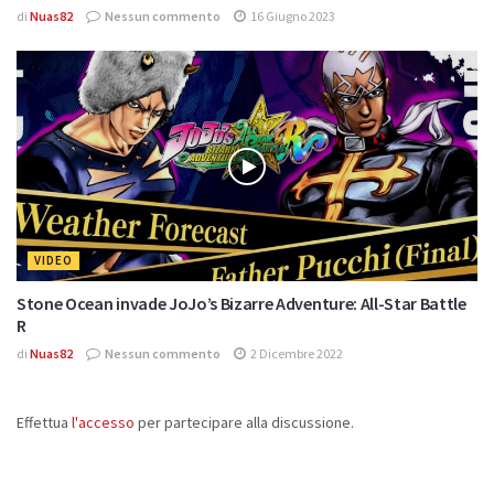
di
Nuas82
Nessun commento
16 Giugno 2023
VIDEO
Stone Ocean invade JoJo’s Bizarre Adventure: All-Star Battle
R
di
Nuas82
Nessun commento
2 Dicembre 2022
Effettua
l'accesso
per partecipare alla discussione.