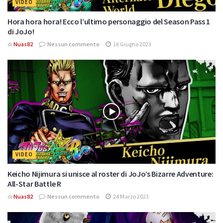
VIDEO
Hora hora hora! Ecco l’ultimo personaggio del Season Pass 1
di JoJo!
di
Nuas82
Nessun commento
16 Giugno 2023
VIDEO
Keicho Nijimura si unisce al roster di JoJo’s Bizarre Adventure:
All-Star Battle R
di
Nuas82
Nessun commento
24 Marzo 2023