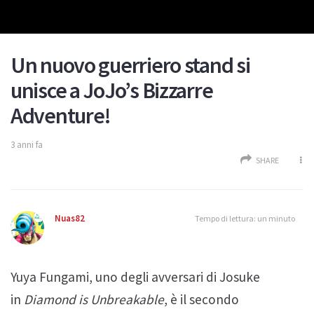
Un nuovo guerriero stand si
unisce a JoJo’s Bizzarre
Adventure!
3 anni fa
SHARE
Nuas82
Tempo di lettura: un minuto
Yuya Fungami, uno degli avversari di Josuke
in
Diamond is Unbreakable
, è il secondo