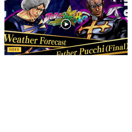
VIDEO
Stone Ocean invade JoJo’s Bizarre Adventure: All-Star Battle
R
di
Nuas82
Nessun commento
2 Dicembre 2022
Effettua
l'accesso
per partecipare alla discussione.
Lascia un commento
Devi essere
connesso
per inviare un commento.