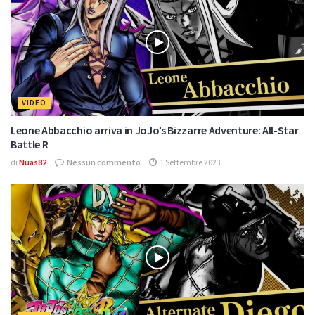
VIDEO
Leone Abbacchio arriva in JoJo’s Bizzarre Adventure: All-Star
Battle R
di
Nuas82
Nessun commento
1 Settembre 2023