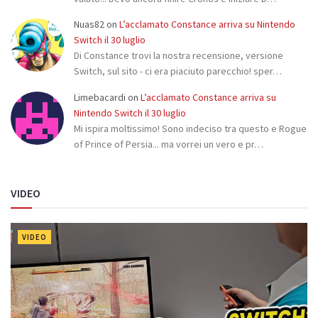
Nuas82
on
L’acclamato Constance arriva su Nintendo
Switch il 30 luglio
Di Constance trovi la nostra recensione, versione
Switch, sul sito - ci era piaciuto parecchio! sper…
Limebacardi
on
L’acclamato Constance arriva su
Nintendo Switch il 30 luglio
Mi ispira moltissimo! Sono indeciso tra questo e Rogue
of Prince of Persia... ma vorrei un vero e pr…
VIDEO
VIDEO