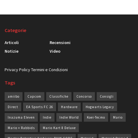
Categorie
Articoli
Recensioni
Notizie
Video
Privacy Policy
Termini e Condizioni
Tags
amiibo
Capcom
Classifiche
Concorso
Consigli
Direct
EA Sports FC 26
Hardware
Hogwarts Legacy
Inazuma Eleven
Indie
Indie World
Koei-Tecmo
Mario
Mario + Rabbids
Mario Kart 8 Deluxe