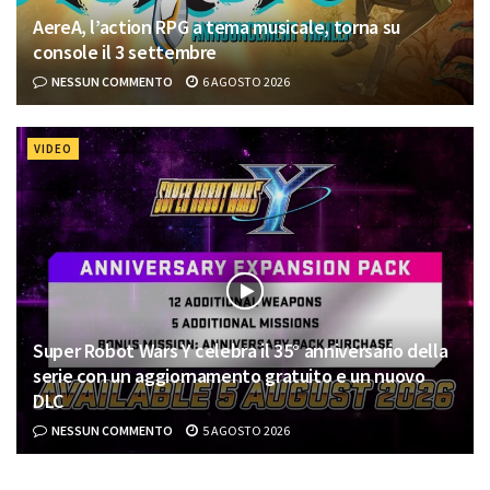
AereA, l’action RPG a tema musicale, torna su
console il 3 settembre
NESSUN COMMENTO
6 AGOSTO 2026
VIDEO
Super Robot Wars Y celebra il 35° anniversario della
serie con un aggiornamento gratuito e un nuovo
DLC
NESSUN COMMENTO
5 AGOSTO 2026