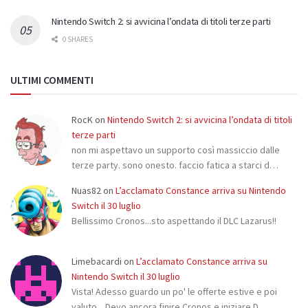
Nintendo Switch 2: si avvicina l’ondata di titoli terze parti
0 SHARES
ULTIMI COMMENTI
RocK
on
Nintendo Switch 2: si avvicina l’ondata di titoli
terze parti
non mi aspettavo un supporto così massiccio dalle
terze party. sono onesto. faccio fatica a starci d…
Nuas82
on
L’acclamato Constance arriva su Nintendo
Switch il 30 luglio
Bellissimo Cronos...sto aspettando il DLC Lazarus!!
Limebacardi
on
L’acclamato Constance arriva su
Nintendo Switch il 30 luglio
Vista! Adesso guardo un po' le offerte estive e poi
valuto... Devo ancora finire Cronos e iniziare D…