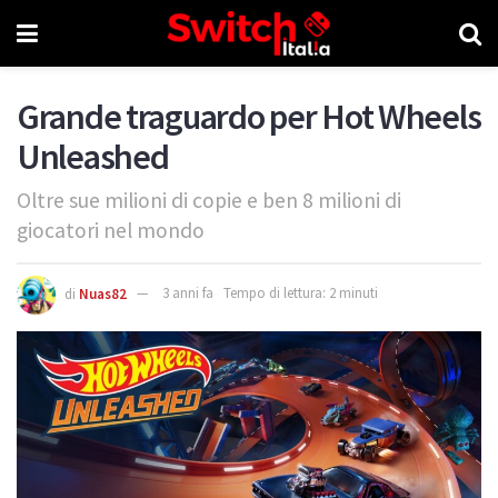
Grande traguardo per Hot Wheels
Unleashed
Oltre sue milioni di copie e ben 8 milioni di
giocatori nel mondo
di
Nuas82
3 anni fa
Tempo di lettura: 2 minuti