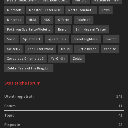
Master Detective Archives: RAIN CODE
Metroid
Metroid Prime 4
Microsoft
Monster Hunter Rise
Mortal Kombat 1
News
Nintendo
NISA
NSO
Offerte
Pokémon
Pokémon Scarlatto/Violetto
Rumor
Shin Megami Tensei
Sonic
Splatoon 3
Square Enix
Street Fighter 6
Switch
Switch 2
The Outer World
Trails
Turtle Beach
Vendite
Xenoblade Chronicles 3
Yu-Gi-Oh
Zelda
Zelda: Tears of the Kingdom
Statistiche forum
Utenti registrati
549
Forum
11
Topic
41
Risposte
28