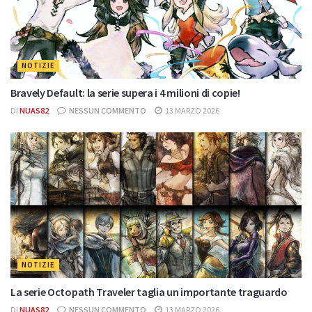
NOTIZIE
Bravely Default: la serie supera i 4 milioni di copie!
DI
NUAS82
NESSUN COMMENTO
13 MARZO 2026
NOTIZIE
La serie Octopath Traveler taglia un importante traguardo
DI
NUAS82
NESSUN COMMENTO
13 MARZO 2026