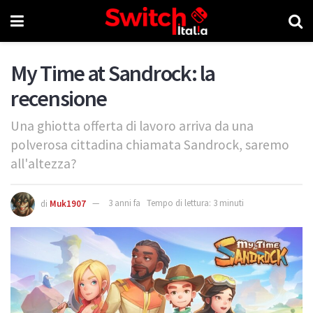
My Time at Sandrock: la
recensione
Una ghiotta offerta di lavoro arriva da una
polverosa cittadina chiamata Sandrock, saremo
all'altezza?
di
Muk1907
3 anni fa
Tempo di lettura: 3 minuti