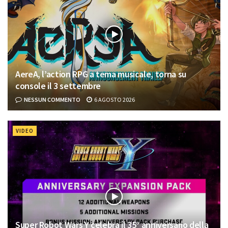
AereA, l’action RPG a tema musicale, torna su
console il 3 settembre
NESSUN COMMENTO
6 AGOSTO 2026
VIDEO
Super Robot Wars Y celebra il 35° anniversario della