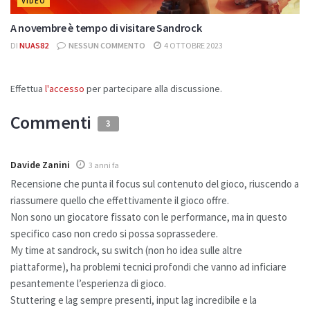
VIDEO
A novembre è tempo di visitare Sandrock
DI
NUAS82
NESSUN COMMENTO
4 OTTOBRE 2023
Effettua
l'accesso
per partecipare alla discussione.
Commenti
3
Davide Zanini
3 anni fa
Recensione che punta il focus sul contenuto del gioco, riuscendo a
riassumere quello che effettivamente il gioco offre.
Non sono un giocatore fissato con le performance, ma in questo
specifico caso non credo si possa soprassedere.
My time at sandrock, su switch (non ho idea sulle altre
piattaforme), ha problemi tecnici profondi che vanno ad inficiare
pesantemente l’esperienza di gioco.
Stuttering e lag sempre presenti, input lag incredibile e la