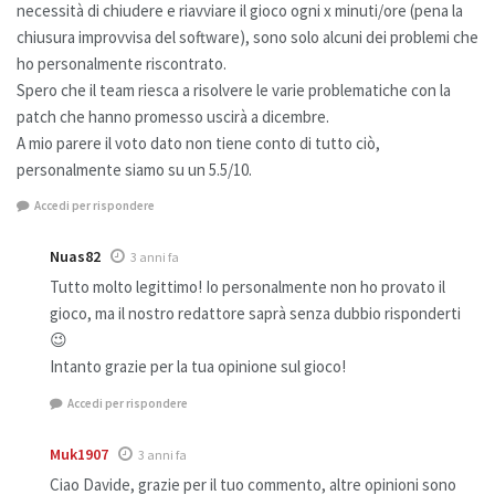
necessità di chiudere e riavviare il gioco ogni x minuti/ore (pena la
chiusura improvvisa del software), sono solo alcuni dei problemi che
ho personalmente riscontrato.
Spero che il team riesca a risolvere le varie problematiche con la
patch che hanno promesso uscirà a dicembre.
A mio parere il voto dato non tiene conto di tutto ciò,
personalmente siamo su un 5.5/10.
Accedi per rispondere
Nuas82
3 anni fa
Tutto molto legittimo! Io personalmente non ho provato il
gioco, ma il nostro redattore saprà senza dubbio risponderti
😉
Intanto grazie per la tua opinione sul gioco!
Accedi per rispondere
Muk1907
3 anni fa
Ciao Davide, grazie per il tuo commento, altre opinioni sono