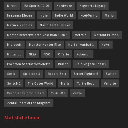
Direct
EA Sports FC 26
Hardware
Hogwarts Legacy
Inazuma Eleven
Indie
Indie World
Koei-Tecmo
Mario
Mario + Rabbids
Mario Kart 8 Deluxe
Master Detective Archives: RAIN CODE
Metroid
Metroid Prime 4
Microsoft
Monster Hunter Rise
Mortal Kombat 1
News
Nintendo
NISA
NSO
Offerte
Pokémon
Pokémon Scarlatto/Violetto
Rumor
Shin Megami Tensei
Sonic
Splatoon 3
Square Enix
Street Fighter 6
Switch
Switch 2
The Outer World
Trails
Turtle Beach
Vendite
Xenoblade Chronicles 3
Yu-Gi-Oh
Zelda
Zelda: Tears of the Kingdom
Statistiche forum