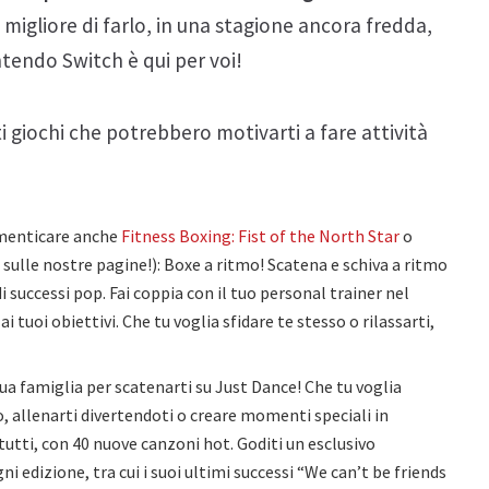
migliore di farlo, in una stagione ancora fredda,
endo Switch è qui per voi!
i giochi che potrebbero motivarti a fare attività
menticare anche
Fitness Boxing: Fist of the North Star
o
sulle nostre pagine!): Boxe a ritmo! Scatena e schiva a ritmo
di successi pop. Fai coppia con il tuo personal trainer nel
 tuoi obiettivi. Che tu voglia sfidare te stesso o rilassarti,
a tua famiglia per scatenarti su Just Dance! Che tu voglia
, allenarti divertendoti o creare momenti speciali in
tutti, con 40 nuove canzoni hot. Goditi un esclusivo
i edizione, tra cui i suoi ultimi successi “We can’t be friends