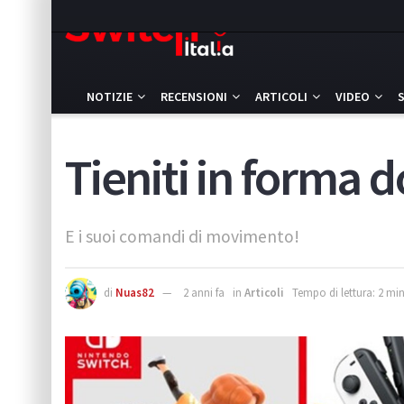
NOTIZIE
RECENSIONI
ARTICOLI
VIDEO
Tieniti in forma 
E i suoi comandi di movimento!
di
Nuas82
2 anni fa
in
Articoli
Tempo di lettura: 2 min