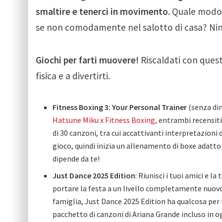
smaltire e tenerci in movimento
. Quale modo 
se non comodamente nel salotto di casa? Nint
Giochi per farti muovere!
Riscaldati con quest
fisica e a divertirti.
Fitness Boxing 3: Your Personal Trainer
(senza di
Hatsune Miku x Fitness Boxing,
entrambi recensiti 
di 30 canzoni, tra cui accattivanti interpretazioni 
gioco, quindi inizia un allenamento di boxe adatto ai
dipende da te!
Just Dance 2025 Edition
: Riunisci i tuoi amici e l
portare la festa a un livello completamente nuovo
famiglia, Just Dance 2025 Edition ha qualcosa per 
pacchetto di canzoni di Ariana Grande incluso in ogn