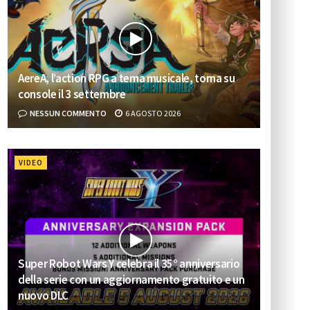
AereA, l’action RPG a tema musicale, torna su
console il 3 settembre
NESSUN COMMENTO
6 AGOSTO 2026
VIDEO
Super Robot Wars Y celebra il 35° anniversario
della serie con un aggiornamento gratuito e un
nuovo DLC