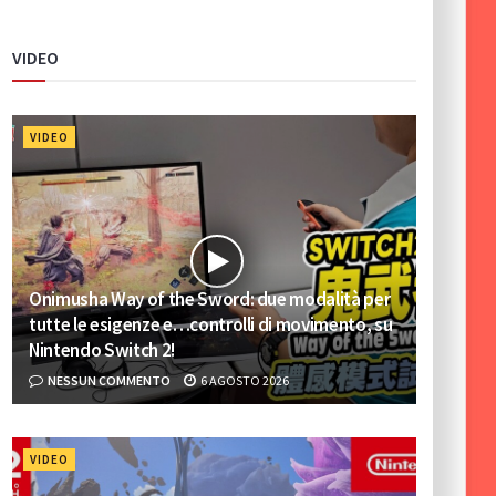
VIDEO
VIDEO
Onimusha Way of the Sword: due modalità per
tutte le esigenze e…controlli di movimento, su
Nintendo Switch 2!
NESSUN COMMENTO
6 AGOSTO 2026
VIDEO