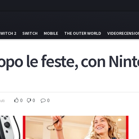
SWITCH 2
SWITCH
MOBILE
THE OUTER WORLD
VIDEORECENSIO
dopo le feste, con Ni
0
0
0
uti