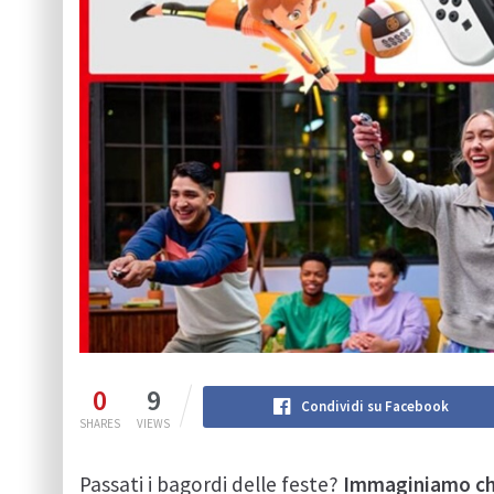
0
9
Condividi su Facebook
SHARES
VIEWS
Passati i bagordi delle feste?
Immaginiamo che