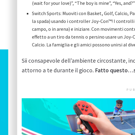
(wait for your love)”, “The boy is mine”, “Yes, and?
Switch Sports: Muoviti con Basket
,
Golf, Calcio, P
la spada) usando i controller Joy-Con™! I controlli 
campo, o in arena) e iniziare. Con movimenti contr
effetto a un tiro da tennis o persino usare un Joy-C
Calcio. La famiglia e gli amici possono unirsi al d
Sii consapevole dell’ambiente circostante, ind
attorno a te durante il gioco.
Fatto questo…s
PUB