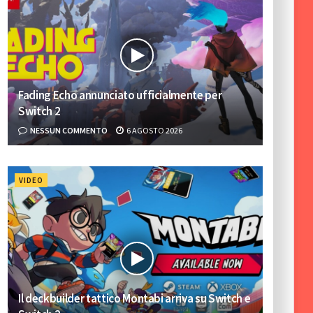
Fading Echo annunciato ufficialmente per
Switch 2
NESSUN COMMENTO
6 AGOSTO 2026
VIDEO
Il deckbuilder tattico Montabi arriva su Switch e