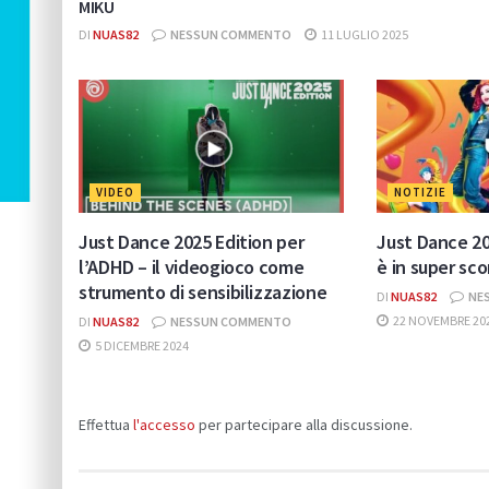
MIKU
DI
NUAS82
NESSUN COMMENTO
11 LUGLIO 2025
VIDEO
NOTIZIE
Just Dance 2025 Edition per
Just Dance 20
l’ADHD – il videogioco come
è in super sc
strumento di sensibilizzazione
DI
NUAS82
NE
22 NOVEMBRE 20
DI
NUAS82
NESSUN COMMENTO
5 DICEMBRE 2024
Effettua
l'accesso
per partecipare alla discussione.