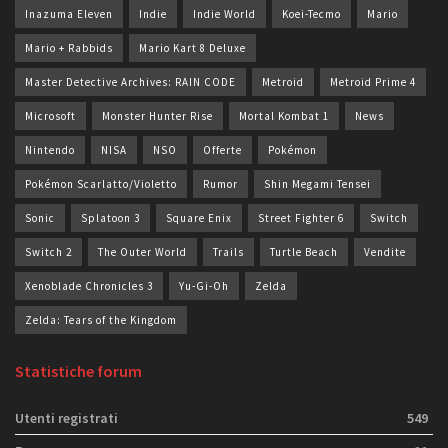
Inazuma Eleven
Indie
Indie World
Koei-Tecmo
Mario
Mario + Rabbids
Mario Kart 8 Deluxe
Master Detective Archives: RAIN CODE
Metroid
Metroid Prime 4
Microsoft
Monster Hunter Rise
Mortal Kombat 1
News
Nintendo
NISA
NSO
Offerte
Pokémon
Pokémon Scarlatto/Violetto
Rumor
Shin Megami Tensei
Sonic
Splatoon 3
Square Enix
Street Fighter 6
Switch
Switch 2
The Outer World
Trails
Turtle Beach
Vendite
Xenoblade Chronicles 3
Yu-Gi-Oh
Zelda
Zelda: Tears of the Kingdom
Statistiche forum
Utenti registrati
549