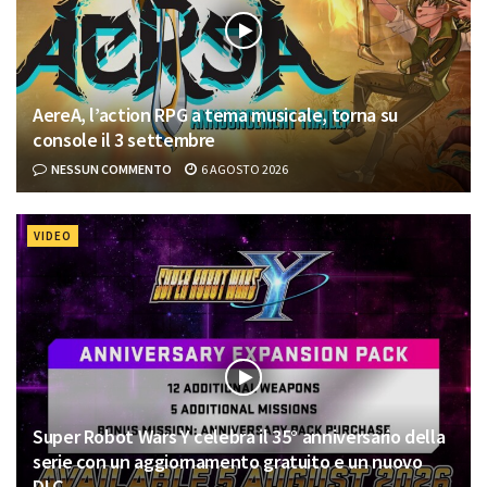
AereA, l’action RPG a tema musicale, torna su
console il 3 settembre
NESSUN COMMENTO
6 AGOSTO 2026
VIDEO
Super Robot Wars Y celebra il 35° anniversario della
serie con un aggiornamento gratuito e un nuovo
DLC