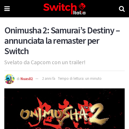
Onimusha 2: Samurai’s Destiny –
annunciata la remaster per
Switch
Svelato da Capcom con un trailer!
di
Nuas82
2 anni fa
Tempo di lettura: un minuto