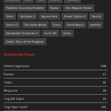
Pokémon Scarlatto/Violetto
Rumor
Shin Megami Tensei
Sonic
Splatoon 3
Square Enix
Street Fighter 6
Switch
Switch 2
The Outer World
Trails
Turtle Beach
Vendite
Xenoblade Chronicles 3
Yu-Gi-Oh
Zelda
Zelda: Tears of the Kingdom
Statistiche forum
Utenti registrati
549
Forum
11
Topic
41
Risposte
28
Tag del topic
20
Tag topic vuoti
141