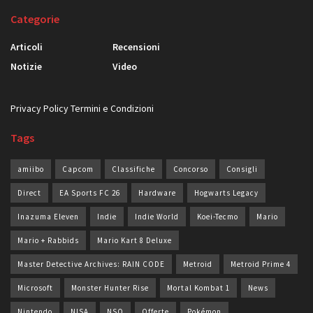
Categorie
Articoli
Recensioni
Notizie
Video
Privacy Policy
Termini e Condizioni
Tags
amiibo
Capcom
Classifiche
Concorso
Consigli
Direct
EA Sports FC 26
Hardware
Hogwarts Legacy
Inazuma Eleven
Indie
Indie World
Koei-Tecmo
Mario
Mario + Rabbids
Mario Kart 8 Deluxe
Master Detective Archives: RAIN CODE
Metroid
Metroid Prime 4
Microsoft
Monster Hunter Rise
Mortal Kombat 1
News
Nintendo
NISA
NSO
Offerte
Pokémon