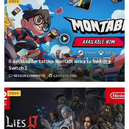
VIDEO
Il deckbuilder tattico Montabi arriva su Switch e
Switch 2
NESSUN COMMENTO
6 AGOSTO 2026
VIDEO