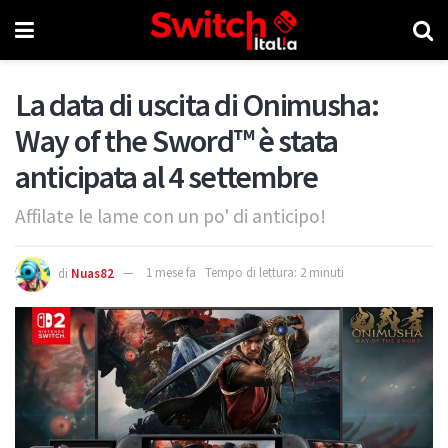
La data di uscita di Onimusha:
Way of the Sword™ è stata
anticipata al 4 settembre
Affilate le lame con un po' di anticipo!
di
Nuas82
1 mese fa
Tempo di lettura: 2 minuti