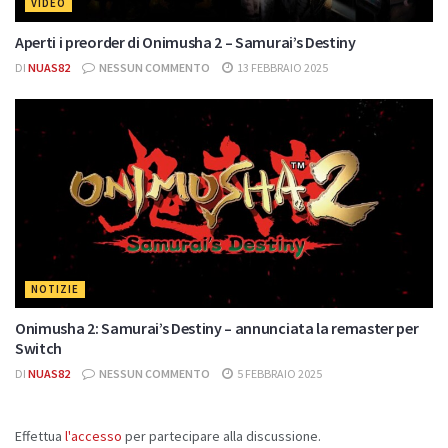
VIDEO
Aperti i preorder di Onimusha 2 – Samurai’s Destiny
DI
NUAS82
NESSUN COMMENTO
13 FEBBRAIO 2025
NOTIZIE
Onimusha 2: Samurai’s Destiny – annunciata la remaster per
Switch
DI
NUAS82
NESSUN COMMENTO
5 FEBBRAIO 2025
Effettua
l'accesso
per partecipare alla discussione.