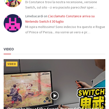
Di Constance trovi la nostra recensione, versione
Switch, sul sito - ci era piaciuto parecchio! sper…
Limebacardi
on
L’acclamato Constance arriva su
Nintendo Switch il 30 luglio
Mi ispira moltissimo! Sono indeciso tra questo e Rogue
of Prince of Persia... ma vorrei un vero e pr…
VIDEO
VIDEO
Onimusha Way of the Sword: due modalità per tutte